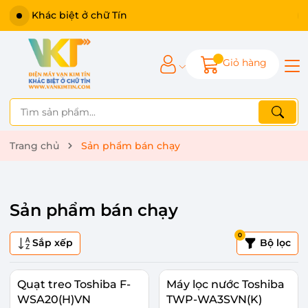
Khác biệt ở chữ Tín
Giỏ hàng
Trang chủ
Sản phẩm bán chạy
Sản phẩm bán chạy
0
Sắp xếp
Bộ lọc
Quạt treo Toshiba F-
Máy lọc nước Toshiba
WSA20(H)VN
TWP-WA3SVN(K)