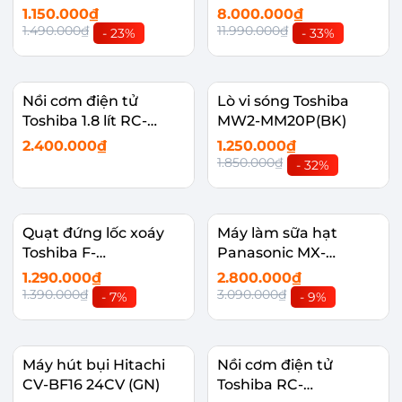
1.150.000₫
8.000.000₫
1.490.000₫
11.990.000₫
- 23%
- 33%
Nồi cơm điện tử
Lò vi sóng Toshiba
Toshiba 1.8 lít RC-
MW2-MM20P(BK)
18DR2PV(K)
2.400.000₫
1.250.000₫
1.850.000₫
- 32%
Quạt đứng lốc xoáy
Máy làm sữa hạt
Toshiba F-
Panasonic MX-
ASB50VN(W)
HG6401KRA
1.290.000₫
2.800.000₫
1.390.000₫
3.090.000₫
- 7%
- 9%
Máy hút bụi Hitachi
Nồi cơm điện tử
CV-BF16 24CV (GN)
Toshiba RC-