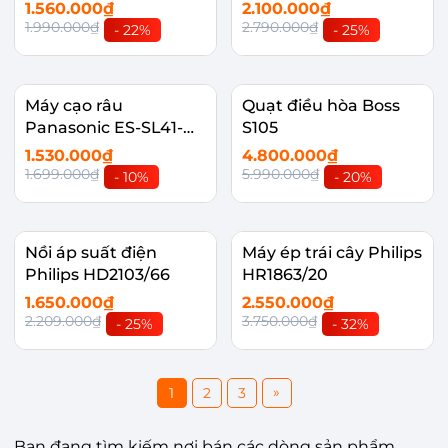
18DR5UVN(W)
1.560.000₫
2.100.000₫
1.990.000₫
2.790.000₫
- 22%
- 25%
Máy cạo râu
Quạt điều hòa Boss
Panasonic ES-SL41-
S105
R453
1.530.000₫
4.800.000₫
1.699.000₫
5.990.000₫
- 10%
- 20%
Nồi áp suất điện
Máy ép trái cây Philips
Philips HD2103/66
HR1863/20
1.650.000₫
2.550.000₫
2.209.000₫
3.750.000₫
- 25%
- 32%
»
1
2
3
Bạn đang tìm kiếm nơi bán các dòng sản phẩm