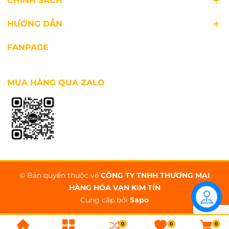
CHÍNH SÁCH
HƯỚNG DẪN
FANPAGE
MUA HÀNG QUA ZALO
© Bản quyền thuộc về
CÔNG TY TNHH THƯƠNG MẠI
HÀNG HÓA VẠN KIM TÍN
Cung cấp bởi
Sapo
Khóa trẻ em, đảm bảo an toàn
Liên hệ
Không dừng lại ở đó, sản phẩm còn được trang
0
0
0