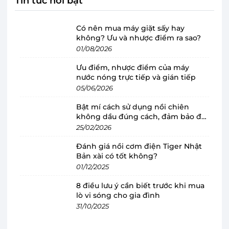
Tin tức nổi bật
Có nên mua máy giặt sấy hay
không? Ưu và nhược điểm ra sao?
01/08/2026
Ưu điểm, nhược điểm của máy
nước nóng trực tiếp và gián tiếp
05/06/2026
Bật mí cách sử dụng nồi chiên
không dầu đúng cách, đảm bảo độ
bền
25/02/2026
Công suất mạnh mẽ làm nóng, làm lạnh
Đánh giá nồi cơm điện Tiger Nhật
nhanh
Bản xài có tốt không?
Cây nước nóng lạnh Toshiba RWF-W1664TV có
01/12/2025
công suất làm nóng 550W và làm lạnh 100W
8 điều lưu ý cần biết trước khi mua
cho lượng nước nóng, lạnh dồi dào đáp ứng nhu
lò vi sóng cho gia đình
cầu của người dùng như uống nước mát giải
31/10/2025
nhiệt, pha trà, nấu mì,...