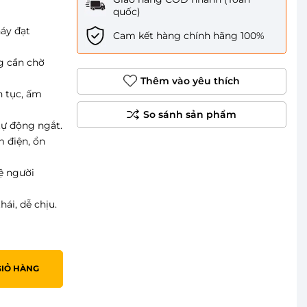
quốc)
áy đạt
Cam kết hàng chính hãng 100%
g cần chờ
Thêm vào yêu thích
n tục, ấm
tự động ngắt.
m điện, ổn
ệ người
ái, dễ chịu.
GIỎ HÀNG