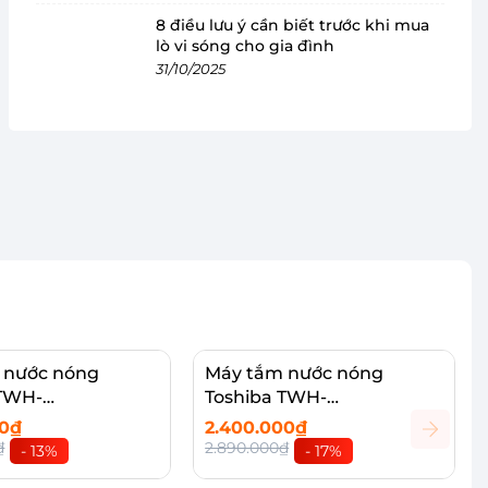
8 điều lưu ý cần biết trước khi mua
lò vi sóng cho gia đình
31/10/2025
 nước nóng
Máy tắm nước nóng
 TWH-
Toshiba TWH-
N(S)-WB
45MCNVN(W)-WB
00₫
2.400.000₫
₫
2.890.000₫
- 13%
- 17%