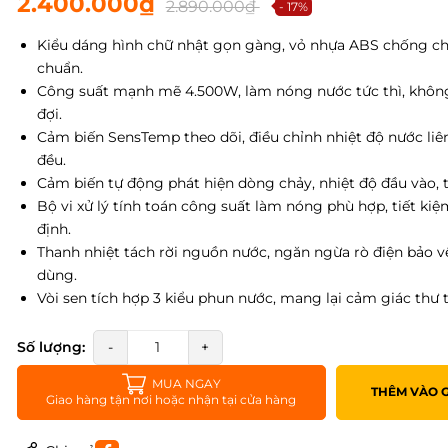
2.400.000₫
2.890.000₫
- 17%
Kiểu dáng hình chữ nhật gọn gàng, vỏ nhựa ABS chống ch
chuẩn.
Công suất mạnh mẽ 4.500W, làm nóng nước tức thì, khôn
đợi.
Cảm biến SensTemp theo dõi, điều chỉnh nhiệt độ nước liê
đều.
Cảm biến tự động phát hiện dòng chảy, nhiệt độ đầu vào, 
Bộ vi xử lý tính toán công suất làm nóng phù hợp, tiết kiệ
định.
Thanh nhiệt tách rời nguồn nước, ngăn ngừa rò điện bảo v
dùng.
Vòi sen tích hợp 3 kiểu phun nước, mang lại cảm giác thư th
Số lượng:
-
+
MUA NGAY
THÊM VÀO 
Giao hàng tận nơi hoặc nhận tại cửa hàng