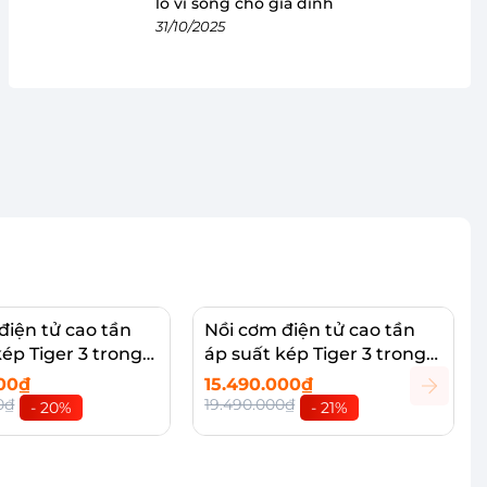
lò vi sóng cho gia đình
31/10/2025
điện tử cao tần
Nồi cơm điện tử cao tần
ép Tiger 3 trong 1
áp suất kép Tiger 3 trong 1
1.8Lít - Made in
JPT-H10S 1.0 Lít - Made in
000₫
15.490.000₫
Japan
0₫
19.490.000₫
- 20%
- 21%
vào giỏ
Thêm vào giỏ