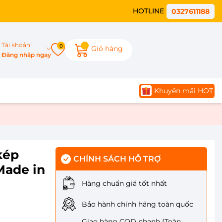
HOTLINE
0327611188
Tài khoản
0
Giỏ hàng
Đăng nhập ngay
Khuyến mãi HOT
ép
CHÍNH SÁCH HỖ TRỢ
 Made in
Hàng chuẩn giá tốt nhất
Bảo hành chính hãng toàn quốc
Giao hàng COD nhanh (Toàn