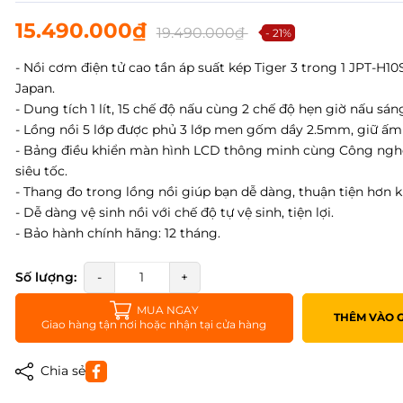
15.490.000₫
19.490.000₫
- 21%
- Nồi cơm điện tử cao tần áp suất kép Tiger 3 trong 1 JPT-H1
Japan.
- Dung tích 1 lít, 15 chế độ nấu cùng 2 chế độ hẹn giờ nấu sáng
- Lồng nồi 5 lớp được phủ 3 lớp men gốm dầy 2.5mm, giữ ấm 
- Bảng điều khiển màn hình LCD thông minh cùng Công ng
siêu tốc.
- Thang đo trong lồng nồi giúp bạn dễ dàng, thuận tiện hơn 
- Dễ dàng vệ sinh nồi với chế độ tự vệ sinh, tiện lợi.
- Bảo hành chính hãng: 12 tháng.
Số lượng:
-
+
MUA NGAY
THÊM VÀO 
Giao hàng tận nơi hoặc nhận tại cửa hàng
Chia sẻ