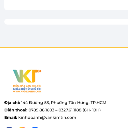
“Cordierite Ceramic” chống dính bằng tia hồng ngo
năng gia nhiệt nhanh hơn và giữ cơm nóng lâu hơn,
Không chỉ vậy, thang đo quy định tối đa và tối thi
nấu được khắc trong lồng nồi giúp bạn dễ dàng, th
nấu cơm.
Địa chỉ:
144 Đường 53, Phường Tân Hưng, TP.HCM
Điện thoại:
0789.88.1603 – 0327.61.1188 (8H- 19H)
Email:
kinhdoanh@vankimtin.com