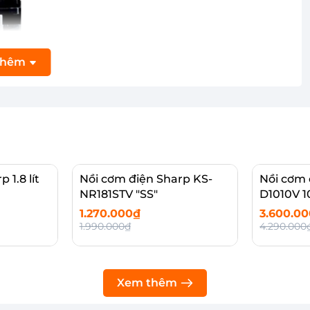
thêm
 1.8 lít
Nồi cơm điện Sharp KS-
Nồi cơm 
NR181STV "SS"
D1010V 10
1.270.000₫
3.600.0
1.990.000₫
4.290.000
Hết hàng
Thêm 
Xem thêm
.2 đến 1.5kg gạo, thích hợp với nhu cầu sử dụng hàng