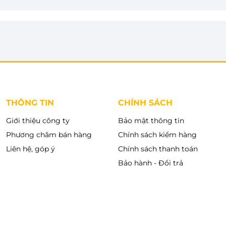
đó bạn không cần nấu cơm nhiều lần mà vẫn có cơm
ấu xôi, làm bánh với nồi cơm điện.
THÔNG TIN
CHÍNH SÁCH
Giới thiệu công ty
Bảo mật thông tin
Phương châm bán hàng
Chính sách kiểm hàng
Liên hệ, góp ý
Chính sách thanh toán
Bảo hành - Đổi trả