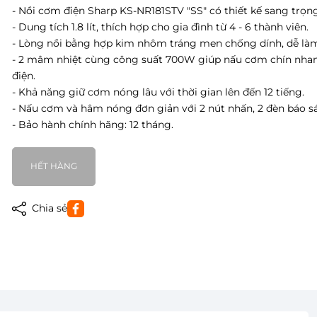
- Nồi cơm điện Sharp KS-NR181STV "SS" có thiết kế sang trọng,
- Dung tích 1.8 lít, thích hợp cho gia đình từ 4 - 6 thành viên.
- Lòng nồi bằng hợp kim nhôm tráng men chống dính, dễ làm
- 2 mâm nhiệt cùng công suất 700W giúp nấu cơm chín nhanh
điện.
- Khả năng giữ cơm nóng lâu với thời gian lên đến 12 tiếng.
- Nấu cơm và hâm nóng đơn giản với 2 nút nhấn, 2 đèn báo s
- Bảo hành chính hãng: 12 tháng.
HẾT HÀNG
Chia sẻ