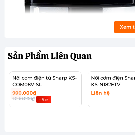
Xem 
Sản Phẩm
Liên Quan
Nồi cơm điện tử Sharp KS-
Nồi cơm điện Sharp
COM08V-SL
KS-N182ETV
990.000₫
Liên hệ
1.090.000₫
- 9%
Thêm vào giỏ
Xem chi tiết
Dung tích 1.8 lít, đáp ứng tốt nhu cầu sử dụng
Nồi cơm điện với dung tích 1.8 lít có thể nấu được 0