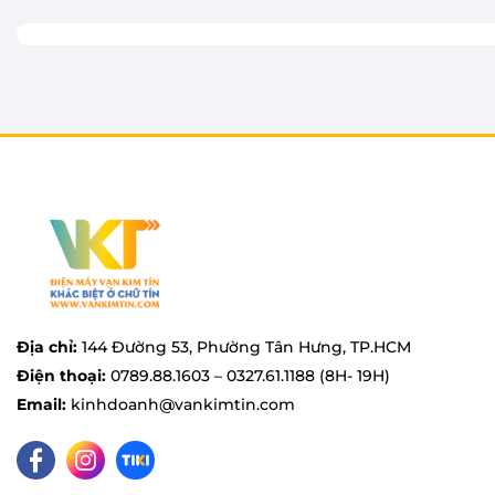
ngày của những gia đình từ 4 - 6 thành viên. Nhờ 
nóng dùng mọi lúc. Ngoài nấu cơm, bạn còn có thể n
Địa chỉ:
144 Đường 53, Phường Tân Hưng, TP.HCM
Điện thoại:
0789.88.1603 – 0327.61.1188 (8H- 19H)
Email:
kinhdoanh@vankimtin.com