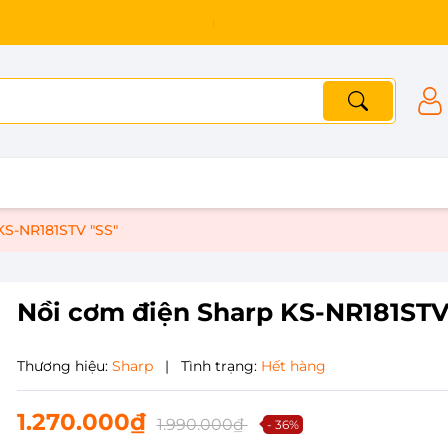
KS-NR181STV "SS"
Nồi cơm điện Sharp KS-NR181STV
Thương hiệu:
Sharp
|
Tình trạng:
Hết hàng
1.270.000₫
1.990.000₫
- 36%