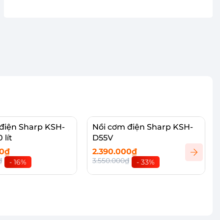
điện Sharp KSH-
Nồi cơm điện Sharp KSH-
 lít
D55V
00₫
2.390.000₫
₫
3.550.000₫
- 16%
- 33%
vào giỏ
Thêm vào giỏ