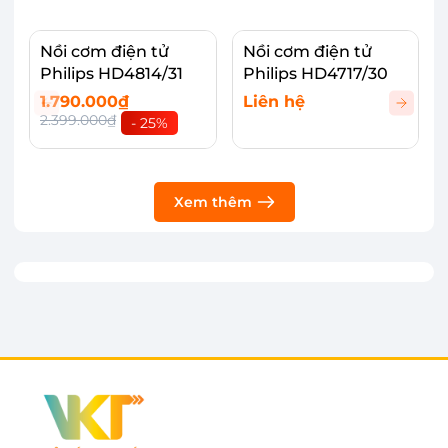
Nồi cơm điện tử
Nồi cơm điện tử
Philips HD4814/31
Philips HD4717/30
1.790.000₫
Liên hệ
2.399.000₫
- 25%
Xem thêm
Dung tích 1.5 lít nấu bữa ăn cho cả gia đình
Nồi cơm điện cao tần Philips HD4539/62 được
thiết kế dành cho gia đình của bạn. Với dung