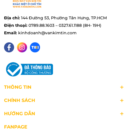
tích 1.5 lít, bạn có thể dễ dàng nấu đủ cho gia
đình từ 2 - 4 người ăn. Nhờ vậy, dù là bữa cơm
Địa chỉ:
144 Đường 53, Phường Tân Hưng, TP.HCM
gia đình hay bữa ăn với bạn bè, hãy yên tâm
Điện thoại:
0789.88.1603 – 0327.61.1188 (8H- 19H)
rằng bạn sẽ có thể phục vụ cho tất cả mọi
Email:
kinhdoanh@vankimtin.com
người.
THÔNG TIN
CHÍNH SÁCH
HƯỚNG DẪN
FANPAGE