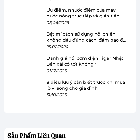
Đây là một trong những giải thưởng thiết kế
Ưu điểm, nhược điểm của máy
danh giá nhất thế giới, con dấu iF biểu thị thiết
nước nóng trực tiếp và gián tiếp
kế tốt dành cho người tiêu dùng và cộng đồng
05/06/2026
thiết kế. Thiết kế dễ nhận biết thể hiện ngôn
Bật mí cách sử dụng nồi chiên
ngữ thiết kế gia dụng hài hòa của Philips để phù
không dầu đúng cách, đảm bảo độ
hợp với căn bếp của người dùng với hiệu suất và
bền
25/02/2026
sự mạnh mẽ.
Đánh giá nồi cơm điện Tiger Nhật
Bản xài có tốt không?
Nồi cơm điện cao tần Philips HD4539/62 thiết kế
01/12/2025
nổi bật với tông màu đen mờ sang trọng, kiểu
8 điều lưu ý cần biết trước khi mua
dáng hiện đại thu hút mọi không gian bếp. Đây
lò vi sóng cho gia đình
là
nồi cơm điện Philips
với công nghệ nấu tiên
31/10/2025
tiến, đa chế độ sử dụng là sự lựa chọn đáng giá
cho những gia đình đang và có ý định tìm cho
mình một nồi cơm điện đa năng.
Sản Phẩm
Liên Quan