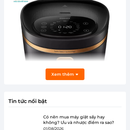
Xem thêm
Tin tức nổi bật
Nồi cơm điện cao tần Philips HD4539/62
đạt giải thưởng thiết kế IF với phong cách
Có nên mua máy giặt sấy hay
không? Ưu và nhược điểm ra sao?
hiện đại, sang trọng
01/08/2026