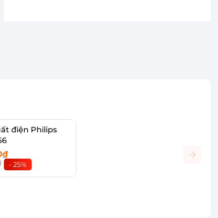
ất điện Philips
66
0₫
₫
- 25%
vào giỏ