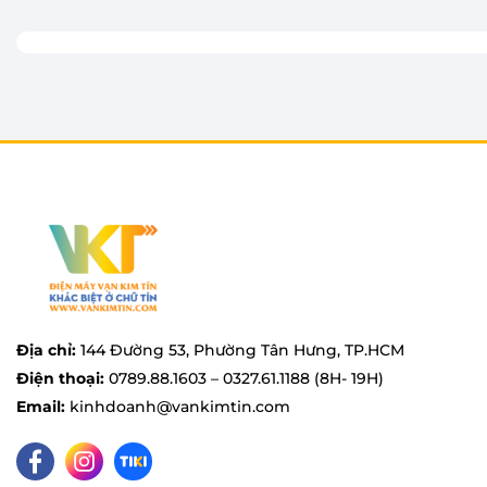
Địa chỉ:
144 Đường 53, Phường Tân Hưng, TP.HCM
Điện thoại:
0789.88.1603 – 0327.61.1188 (8H- 19H)
Email:
kinhdoanh@vankimtin.com