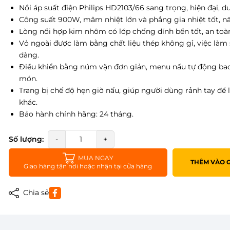
Nồi áp suất điện Philips HD2103/66 sang trọng, hiện đại, dun
Công suất 900W, mâm nhiệt lớn và phẳng gia nhiệt tốt, n
Lòng nồi hợp kim nhôm có lớp chống dính bền tốt, an toàn,
Vỏ ngoài được làm bằng chất liệu thép không gỉ, việc làm
dàng.
Điều khiển bằng núm vặn đơn giản, menu nấu tự động ba
món.
Trang bị chế độ hẹn giờ nấu, giúp người dùng rảnh tay để 
khác.
Bảo hành chính hãng: 24 tháng.
Số lượng:
-
+
MUA NGAY
THÊM VÀO 
Giao hàng tận nơi hoặc nhận tại cửa hàng
Chia sẻ