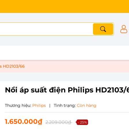
ps HD2103/66
Nồi áp suất điện Philips HD2103/
Thương hiệu:
Philips
|
Tình trạng:
Còn hàng
1.650.000₫
2.209.000₫
- 25%