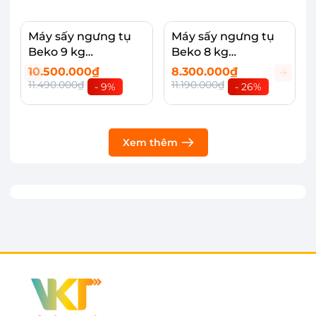
nghỉ, khách sạn...
Máy sấy ngưng tụ
Máy sấy ngưng tụ
Beko 9 kg
Beko 8 kg
B3T4319W
DU8133GA0W
10.500.000₫
8.300.000₫
11.490.000₫
11.190.000₫
- 9%
- 26%
Xem thêm