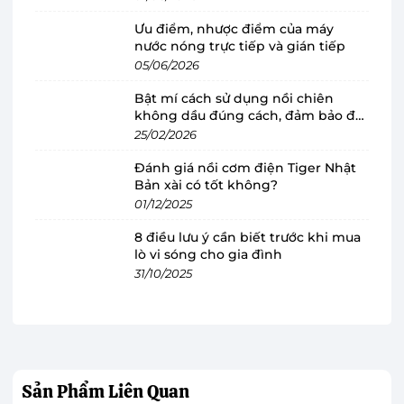
Máy sấy ngưng tụ Beko 8 kg
Ưu điểm, nhược điểm của máy
nước nóng trực tiếp và gián tiếp
DU8133GA0W kích thước nhỏ gọn, hiện đại
05/06/2026
Máy sấy Beko
này thuộc dòng máy sấy ngưng
Bật mí cách sử dụng nồi chiên
tụ với thiết kế hiện đại, sang trọng cùng kích
không dầu đúng cách, đảm bảo độ
thước nhỏ gọn, không chiếm quá nhiều diện
bền
25/02/2026
tích. Lồng sấy được làm từ vật liệu thép không
Đánh giá nồi cơm điện Tiger Nhật
gỉ sáng bóng, hạn chế mảng bám và gỉ sét trong
Bản xài có tốt không?
quá trình sử dụng, tăng độ bền cho sản phẩm.
01/12/2025
8 điều lưu ý cần biết trước khi mua
Khối lượng sấy lên đến 8 kg
lò vi sóng cho gia đình
Máy sấy ngưng tụ Beko DU8133GA0W đáp ứng
31/10/2025
đầy đủ nhu cầu sấy quần áo đến 8 kg, phù hợp
cho những gia đình có thành viên từ 3 - 5 người
cần làm khô quần áo nhanh chóng do không có
nhiều thời gian phơi khô. Ngoài ra còn phù hợp
Sản Phẩm
Liên Quan
với các căn hộ kinh doanh dịch vụ giặt ủi, nhà