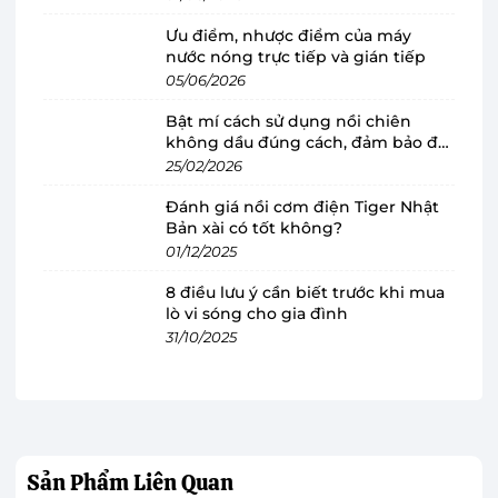
Ưu điểm, nhược điểm của máy
nước nóng trực tiếp và gián tiếp
05/06/2026
Máy rửa chén độc lập Bosch
Bật mí cách sử dụng nồi chiên
SMS8YCI01E sở hữu thiết kế gọn đẹp, dễ
không dầu đúng cách, đảm bảo độ
bố trí
bền
25/02/2026
Máy rửa chén
có thiết kế vuông vức, được thiết
Đánh giá nồi cơm điện Tiger Nhật
kế với chất liệu Inox bạc cao cấp, chất liệu bên
Bản xài có tốt không?
01/12/2025
trong ống là thép không gỉ giúp máy có độ bền
bỉ và vẻ đẹp rất ấn tượng, tăng tính thẩm mỹ
8 điều lưu ý cần biết trước khi mua
cho ngôi nhà. Máy có kích thước nhỏ gọn, dễ
lò vi sóng cho gia đình
31/10/2025
dàng lắp đặt ở nhiều vị trí khác nhau trong
không gian nhà bếp.
Rửa được số lượng chén bát tương đương
3 - 4 bữa ăn Việt
Sản Phẩm
Liên Quan
Với công suất 2400 W, máy rửa chén độc lập