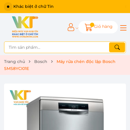
Khác biệt ở chữ Tín
Giỏ hàng
Trang chủ
Bosch
Máy rửa chén độc lập Bosch
SMS8YCI01E