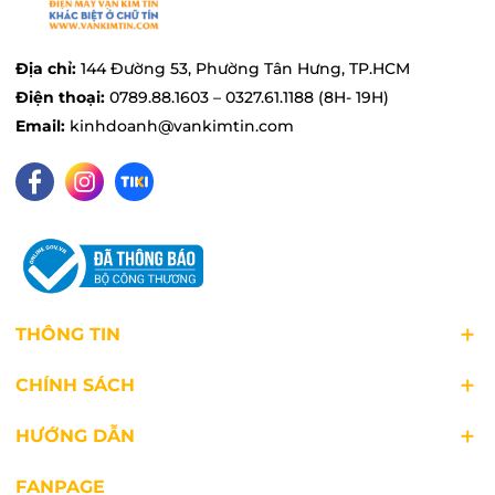
Địa chỉ:
144 Đường 53, Phường Tân Hưng, TP.HCM
Điện thoại:
0789.88.1603 – 0327.61.1188 (8H- 19H)
Email:
kinhdoanh@vankimtin.com
THÔNG TIN
CHÍNH SÁCH
HƯỚNG DẪN
8 chương trình rửa, đáp ứng tốt mọi nhu
cầu
FANPAGE