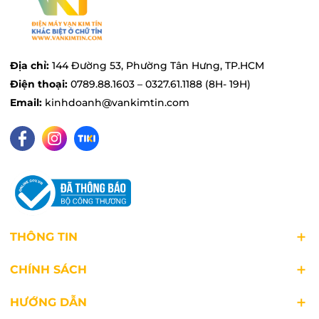
Dễ dàng điều chỉnh nhiệt độ với múm
xoay
Địa chỉ:
144 Đường 53, Phường Tân Hưng, TP.HCM
Máy nước nóng Stiebel Eltron
được thiết kế một
Điện thoại:
0789.88.1603 – 0327.61.1188 (8H- 19H)
núm xoay điều chỉnh nhiệt độ dễ dàng sử dụng.
Email:
kinhdoanh@vankimtin.com
Người dùng chỉ cần xoay núm theo chiều kim
đồng hồ để tăng nhiệt độ nước hoặc ngược
chiều kim đồng hồ để giảm nhiệt độ.
THÔNG TIN
CHÍNH SÁCH
HƯỚNG DẪN