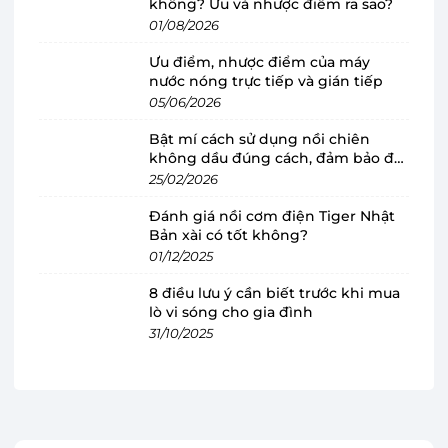
không? Ưu và nhược điểm ra sao?
01/08/2026
Ưu điểm, nhược điểm của máy
nước nóng trực tiếp và gián tiếp
Máy nước nóng trực tiếp Stiebel Eltron
05/06/2026
4500W DS 45 EC thiết kế nhỏ gọn, thanh
Bật mí cách sử dụng nồi chiên
lịch với gam màu trắng
không dầu đúng cách, đảm bảo độ
Máy nước nóng trực tiếp Stiebel Eltron
bền
gây ấn
25/02/2026
tượng với thiết kế nhỏ gọn, sắc trắng trang nhã,
Đánh giá nồi cơm điện Tiger Nhật
phù hợp mọi không gian phòng tắm hiện đại.
Bản xài có tốt không?
01/12/2025
Vỏ ngoài của máy được chế tạo từ nhựa ABS cao
cấp, chống thấm nước IP25, độ bền cao, chịu va
8 điều lưu ý cần biết trước khi mua
đập tốt và không bị ăn mòn bởi các tác động
lò vi sóng cho gia đình
31/10/2025
của môi trường như thời tiết, hóa chất, đảm bảo
máy luôn hoạt động ổn định theo thời gian.
Máy nước nóng trực tiếp Stiebel Eltron 4500W
DS 45 EC đi kèm bộ vòi sen được làm từ nhựa