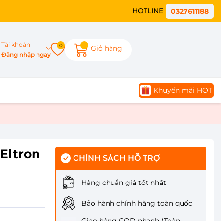
HOTLINE
0327611188
Tài khoản
0
Giỏ hàng
Đăng nhập ngay
Khuyến mãi HOT
Eltron
CHÍNH SÁCH HỖ TRỢ
Hàng chuẩn giá tốt nhất
Bảo hành chính hãng toàn quốc
Giao hàng COD nhanh (Toàn