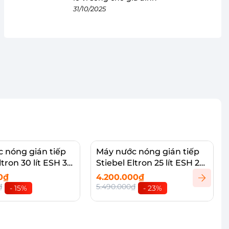
31/10/2025
 nóng gián tiếp
Máy nước nóng gián tiếp
ltron 30 lít ESH 30
Stiebel Eltron 25 lít ESH 25
H Plus T
0₫
4.200.000₫
₫
5.490.000₫
- 15%
- 23%
vào giỏ
Thêm vào giỏ