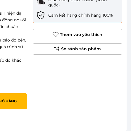
quốc)
 T hiện đại.
Cam kết hàng chính hãng 100%
h đông người.
ước chuẩn
Thêm vào yêu thích
m bảo độ bền.
uá trình sử
cấp độ khác
GIỎ HÀNG