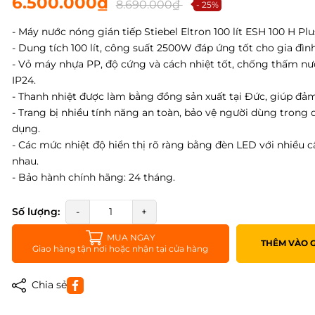
6.500.000₫
8.690.000₫
- 25%
- Máy nước nóng gián tiếp Stiebel Eltron 100 lít ESH 100 H Plus
- Dung tích 100 lít, công suất 2500W đáp ứng tốt cho gia đìn
- Vỏ máy nhựa PP, độ cứng và cách nhiệt tốt, chống thấm n
IP24.
- Thanh nhiệt được làm bằng đồng sản xuất tại Đức, giúp đả
- Trang bị nhiều tính năng an toàn, bảo vệ người dùng trong q
dụng.
- Các mức nhiệt độ hiển thị rõ ràng bằng đèn LED với nhiều 
nhau.
- Bảo hành chính hãng: 24 tháng.
Số lượng:
-
+
MUA NGAY
THÊM VÀO 
Giao hàng tận nơi hoặc nhận tại cửa hàng
Chia sẻ