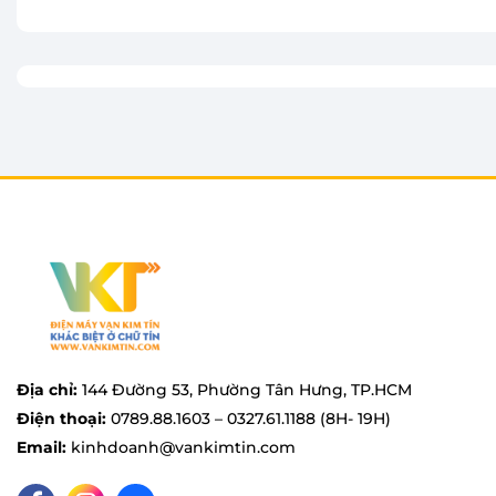
trí lắp đặt phù hợp, tận dụng tối đa diện tích mà vẫ
thất.
Vỏ máy được chế tạo từ chất liệu nhựa PP cao cấp, 
bảo tuổi thọ lâu dài cho thiết bị.
Địa chỉ:
144 Đường 53, Phường Tân Hưng, TP.HCM
Điện thoại:
0789.88.1603 – 0327.61.1188 (8H- 19H)
Email:
kinhdoanh@vankimtin.com