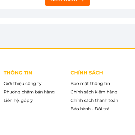
n đảm bảo tính thẩm mỹ và sự hài hòa với thiết kế nội
vừa chống ăn mòn hiệu quả, vừa cách nhiệt tốt, đảm
THÔNG TIN
CHÍNH SÁCH
Giới thiệu công ty
Bảo mật thông tin
Phương châm bán hàng
Chính sách kiểm hàng
Liên hệ, góp ý
Chính sách thanh toán
Bảo hành - Đổi trả