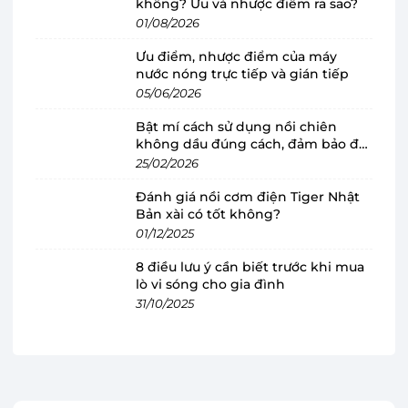
không? Ưu và nhược điểm ra sao?
01/08/2026
Ưu điểm, nhược điểm của máy
nước nóng trực tiếp và gián tiếp
Máy nước nóng trực tiếp đa điểm (Multi
05/06/2026
Point) Stiebel Eltron 8000W DHC 8 EC sở
Bật mí cách sử dụng nồi chiên
hữu thiết kế hiện đại, sang trọng
không dầu đúng cách, đảm bảo độ
Máy nước nóng Stiebel Eltron
bền
thiết kế tinh tế,
25/02/2026
nhỏ gọn với hai cạnh trên và dưới được uốn
Đánh giá nồi cơm điện Tiger Nhật
cong mềm mại, tạo nên một vẻ đẹp hiện đại và
Bản xài có tốt không?
01/12/2025
sang trọng. Gam màu bạc chủ đạo kết hợp với
các chi tiết đen viền tạo nên sự hài hòa và thu
8 điều lưu ý cần biết trước khi mua
hút ánh nhìn. Thiết kế này không chỉ mang lại
lò vi sóng cho gia đình
31/10/2025
tính thẩm mỹ cho sản phẩm mà còn dễ dàng
lắp đặt mọi không gian.