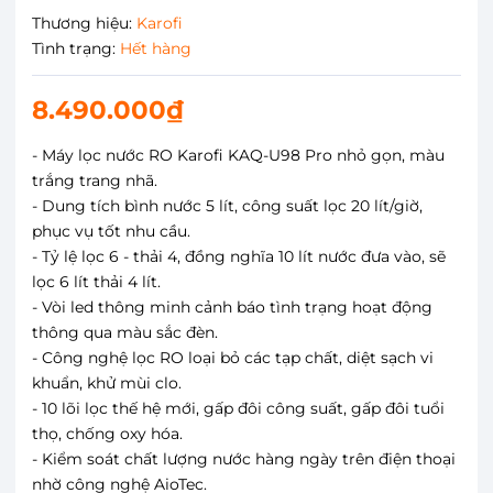
Thương hiệu:
Karofi
Tình trạng:
Hết hàng
8.490.000₫
- Máy lọc nước RO Karofi KAQ-U98 Pro nhỏ gọn, màu
trắng trang nhã.
- Dung tích bình nước 5 lít, công suất lọc 20 lít/giờ,
phục vụ tốt nhu cầu.
- Tỷ lệ lọc 6 - thải 4, đồng nghĩa 10 lít nước đưa vào, sẽ
lọc 6 lít thải 4 lít.
- Vòi led thông minh cảnh báo tình trạng hoạt động
thông qua màu sắc đèn.
- Công nghệ lọc RO loại bỏ các tạp chất, diệt sạch vi
khuẩn, khử mùi clo.
- 10 lõi lọc thế hệ mới, gấp đôi công suất, gấp đôi tuổi
thọ, chống oxy hóa.
- Kiểm soát chất lượng nước hàng ngày trên điện thoại
nhờ công nghệ AioTec.