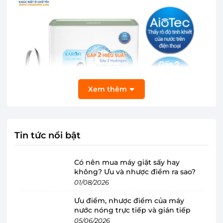
Xem thêm
Tin tức nổi bật
Có nên mua máy giặt sấy hay
không? Ưu và nhược điểm ra sao?
01/08/2026
Thiết kế sang trọng, nhỏ gọn, cần gạt dễ
sử dụng
Ưu điểm, nhược điểm của máy
nước nóng trực tiếp và gián tiếp
Máy lọc nước Karofi
sở hữu vẻ bề ngoài ấn tượng
05/06/2026