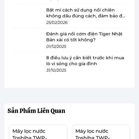
với tông màu trắng trang nhã, phù hợp mọi
Bật mí cách sử dụng nồi chiên
không gian, kích thước nhỏ gọn, tối ưu tối đa
không dầu đúng cách, đảm bảo độ
diện tích, lý tưởng cho căn bếp không quá lớn.
bền
25/02/2026
Máy lọc nước RO Karofi KAQ-U98 Pro được trang
Đánh giá nồi cơm điện Tiger Nhật
bị cần gạt để mở/tắt nước, dễ dàng sử dụng,
Bản xài có tốt không?
không phức tạp, tiện lợi ngay cả người lớn tuổi
01/12/2025
hay trẻ nhỏ.
8 điều lưu ý cần biết trước khi mua
lò vi sóng cho gia đình
31/10/2025
Sản Phẩm
Liên Quan
Máy lọc nước
Máy lọc nước
Toshiba TWP-
Toshiba TWP-