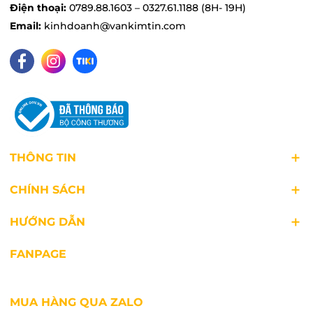
mục đích khác như giặt đồ, tưới cây, lau chùi,...
Điện thoại:
0789.88.1603 – 0327.61.1188 (8H- 19H)
Email:
kinhdoanh@vankimtin.com
THÔNG TIN
CHÍNH SÁCH
HƯỚNG DẪN
FANPAGE
MUA HÀNG QUA ZALO