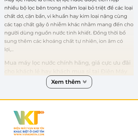
nhiều bộ lọc bên trong nhằm loại bỏ triệt để các loại
chất dơ, cặn bẩn, vi khuẩn hay kim loại nặng cùng
các tạp chất gây ô nhiễm khác nhằm mang đến cho
người dùng nguồn nước tinh khiết. Đồng thời bổ
sung thêm các khoáng chất tự nhiên, ion âm có
lợi,...
Mua máy lọc nước chính hãng, giá cực ưu đãi
cho khách lẻ hay khách mua sỉ tại Điện Máy
Vạn Kim Tín
Xem thêm
Vạn Kim Tín chuyên cung cấp và phân phối chính
hãng các loại máy lọc nước với giá ưu đãi, hỗ trợ giao
hàng tận nơi. Vui lòng gọi số hotline 0327611188 hoặc
truy cập vào vankimtin.com nha!