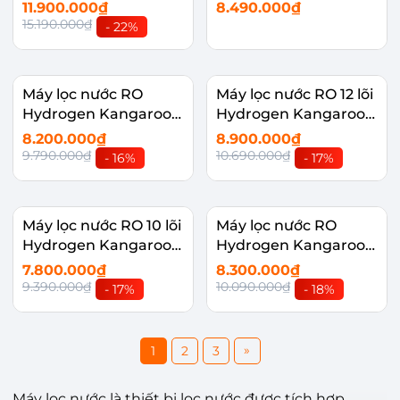
IW2469SVN(K)
11.900.000₫
8.490.000₫
15.190.000₫
- 22%
Máy lọc nước RO
Máy lọc nước RO 12 lõi
Hydrogen Kangaroo
Hydrogen Kangaroo
10 lõi KG12A6
KG12A8
8.200.000₫
8.900.000₫
9.790.000₫
10.690.000₫
- 16%
- 17%
Máy lọc nước RO 10 lõi
Máy lọc nước RO
Hydrogen Kangaroo
Hydrogen Kangaroo
KG10A18
10 lõi KG10A13
7.800.000₫
8.300.000₫
9.390.000₫
10.090.000₫
- 17%
- 18%
»
1
2
3
Máy lọc nước là thiết bị lọc nước được tích hợp