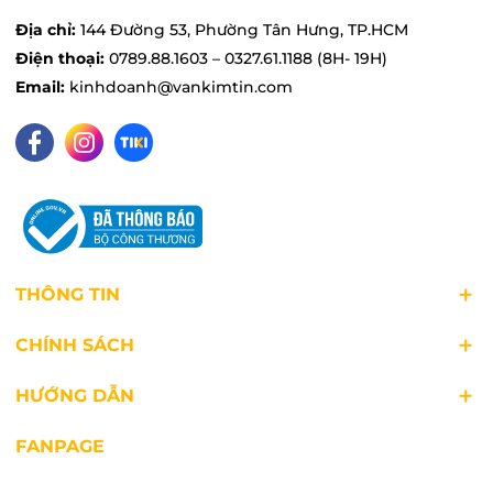
Địa chỉ:
144 Đường 53, Phường Tân Hưng, TP.HCM
Điện thoại:
0789.88.1603 – 0327.61.1188 (8H- 19H)
Email:
kinhdoanh@vankimtin.com
THÔNG TIN
CHÍNH SÁCH
HƯỚNG DẪN
FANPAGE