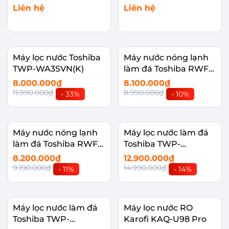
Liên hệ
Liên hệ
Máy lọc nước Toshiba
Máy nước nóng lạnh
TWP-WA3SVN(K)
làm đá Toshiba RWF-
IW2469BVN(W)
8.000.000₫
8.100.000₫
11.990.000₫
8.990.000₫
- 33%
- 10%
Máy nước nóng lạnh
Máy lọc nước làm đá
làm đá Toshiba RWF-
Toshiba TWP-
IW2469BVN(K)
IW2469SVN(W)
8.200.000₫
12.900.000₫
9.190.000₫
14.990.000₫
- 11%
- 14%
Máy lọc nước làm đá
Máy lọc nước RO
Toshiba TWP-
Karofi KAQ-U98 Pro