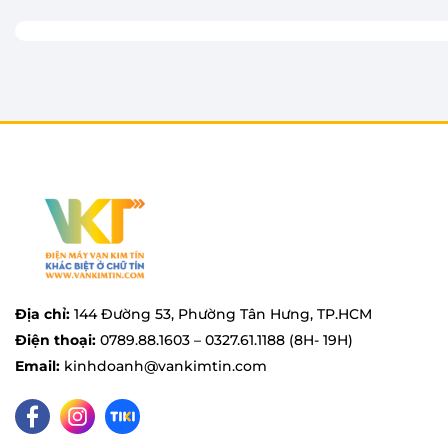
Địa chỉ:
144 Đường 53, Phường Tân Hưng, TP.HCM
Điện thoại:
0789.88.1603 – 0327.61.1188 (8H- 19H)
Email:
kinhdoanh@vankimtin.com