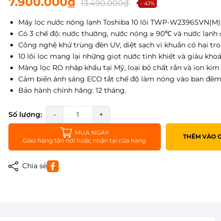
7.900.000₫
13.490.000₫
- 41%
Máy lọc nước nóng lạnh Toshiba 10 lõi TWP-W2396SVN(M)
Có 3 chế độ: nước thường, nước nóng ≥ 90℃ và nước lạnh 
Công nghệ khử trùng đèn UV, diệt sạch vi khuẩn có hại tr
10 lõi lọc mang lại những giọt nước tinh khiết và giàu kho
Màng lọc RO nhập khẩu tại Mỹ, loại bỏ chất rắn và ion kim 
Cảm biến ánh sáng ECO tắt chế độ làm nóng vào ban đêm, 
Bảo hành chính hãng: 12 tháng.
Số lượng:
-
+
MUA NGAY
THÊM VÀO 
Giao hàng tận nơi hoặc nhận tại cửa hàng
Chia sẻ