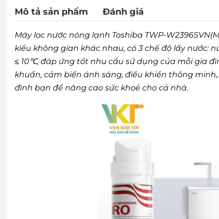
Mô tả sản phẩm
Đánh giá
Máy lọc nước nóng lạnh Toshiba TWP-W2396SVN(M) tr
kiểu không gian khác nhau, có 3 chế độ lấy nước: 
≤ 10℃, đáp ứng tốt nhu cầu sử dụng của mỗi gia đì
khuẩn, cảm biến ánh sáng, điều khiển thông minh,.
đình bạn để nâng cao sức khoẻ cho cả nhà.