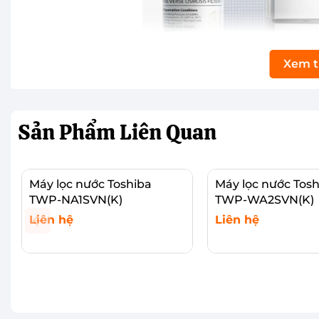
Xem 
Sản Phẩm
Liên Quan
Máy lọc nước Toshiba
Máy lọc nước Tosh
TWP-NA1SVN(K)
TWP-WA2SVN(K)
Máy lọc nước nóng lạnh Toshiba 10 lõi TWP-W
Liên hệ
Liên hệ
Thiết bị lọc nước
này được thiết kế theo dạng tủ đ
diện tích và dễ dàng bố trí ở nhiều không gian khác
Xem chi tiết
Xem chi tiết