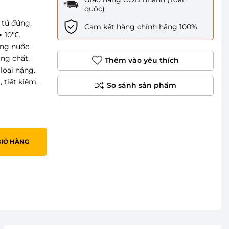
quốc)
 tủ đứng.
Cam kết hàng chính hãng 100%
≤ 10℃.
ong nước.
áng chất.
Thêm vào yêu thích
loại nặng.
tiết kiệm.
GIỎ HÀNG