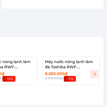
c nóng lạnh làm
Máy nước nóng lạnh làm
iba RWF-
đá Toshiba RWF-
BVN(W)
IW2469BVN(K)
00₫
8.200.000₫
₫
9.190.000₫
- 10%
- 11%
vào giỏ
Thêm vào giỏ