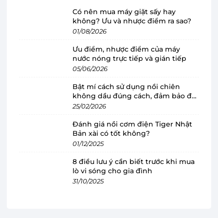
Có nên mua máy giặt sấy hay
không? Ưu và nhược điểm ra sao?
01/08/2026
Ưu điểm, nhược điểm của máy
nước nóng trực tiếp và gián tiếp
05/06/2026
Máy lọc không khí Levoit Core 600s có
Bật mí cách sử dụng nồi chiên
thiết kế nhỏ gọn, dễ dàng di chuyển
không dầu đúng cách, đảm bảo độ
Máy lọc không khí Levoit
sở hữu thiết kế trang
bền
25/02/2026
nhã với vỏ ngoài của máy được làm từ chất liệu
Đánh giá nồi cơm điện Tiger Nhật
cao cấp, các cạnh bo tròn và bảng điều khiển
Bản xài có tốt không?
được đặt phía trên giữ an toàn tuyệt đối cho trẻ
01/12/2025
em và thú cưng tránh khỏi va chạm. Tông màu
8 điều lưu ý cần biết trước khi mua
trắng chủ đạo cực sang trọng và mang tính hiện
lò vi sóng cho gia đình
31/10/2025
đại hài hoà với nhiều không gian như: phòng
ngủ, phòng khách hay phòng làm việc,...
Ngoài ra, thiết kế của Levoit Core 600S có sự cải