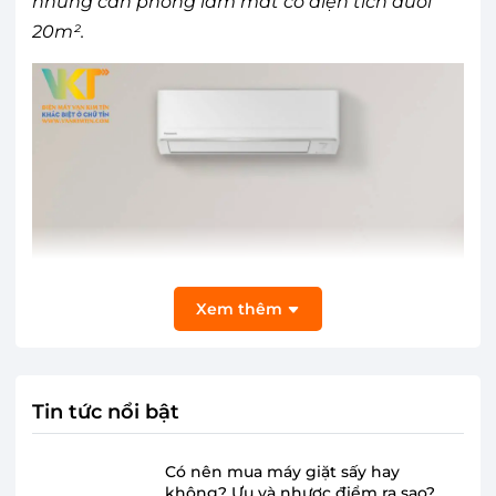
những căn phòng làm mát có diện tích dưới
20m².
Xem thêm
Tin tức nổi bật
Có nên mua máy giặt sấy hay
không? Ưu và nhược điểm ra sao?