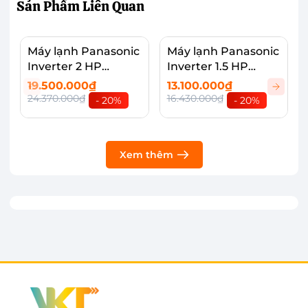
Sản Phẩm
Liên Quan
lực rất tốt.
Máy lạnh Panasonic
Máy lạnh Panasonic
Inverter 2 HP
Inverter 1.5 HP
CU/CS-PU18AKH-8
CU/CS-PU12AKH-8
19.500.000₫
13.100.000₫
24.370.000₫
16.430.000₫
- 20%
- 20%
Xem thêm