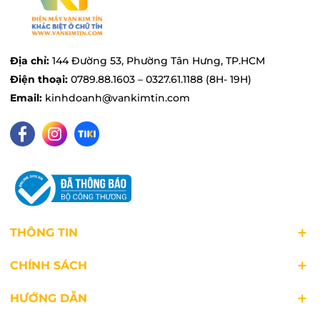
Công nghệ POWERFUL, làm lạnh nhanh
chóng hơn
Khi kích hoạt chế độ POWERFUL trên điều
Địa chỉ:
144 Đường 53, Phường Tân Hưng, TP.HCM
khiển máy lạnh Panasonic Inverter 1.5 HP CU/CS-
Điện thoại:
0789.88.1603 – 0327.61.1188 (8H- 19H)
PU12AKH-8, máy nén và quạt của dàn lạnh sẽ
Email:
kinhdoanh@vankimtin.com
hoạt động ở công suất tối đa để nhanh chóng
đưa nhiệt độ trong phòng tới mức cài đặt. Vì vậy,
bạn sẽ có thể tận hưởng không khí mát mẻ
ngay lập tức mà không cần phải chờ đợi quá lâu.
Theo nghiên cứu của hãng, chế độ POWERFUL
hỗ trợ làm mát nhanh hơn tới 18% so với chế độ
làm mát thông thường.
THÔNG TIN
CHÍNH SÁCH
HƯỚNG DẪN