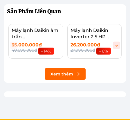
Bên cạnh đó, với công suất làm lạnh 2.5 HP -
Sản Phẩm
Liên Quan
24.400 BTU phù hợp cho không gian phòng có
diện tích dưới 45m².
Máy lạnh Daikin âm
Máy lạnh Daikin
trần
Inverter 2.5 HP
FCFC71DVM/RZFC7
FTKB60WAVMV
35.000.000₫
26.200.000₫
1DVM+BRC7F635F9
40.690.000₫
27.990.000₫
- 14%
- 6%
+BYCQ125EAF
Xem thêm