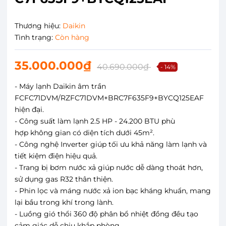
Thương hiệu:
Daikin
Tình trạng:
Còn hàng
35.000.000₫
40.690.000₫
- 14%
- Máy lạnh Daikin âm trần
FCFC71DVM/RZFC71DVM+BRC7F635F9+BYCQ125EAF
hiện đại.
- Công suất làm lạnh 2.5 HP - 24.200 BTU phù
hợp không gian có diện tích dưới 45m².
- Công nghệ Inverter giúp tối ưu khả năng làm lạnh và
tiết kiệm điện hiệu quả.
- Trang bị bơm nước xả giúp nước dễ dàng thoát hơn,
sử dụng gas R32 thân thiện.
- Phin lọc và máng nước xả ion bạc kháng khuẩn, mang
lại bầu trong khí trong lành.
- Luồng gió thổi 360 độ phân bổ nhiệt đồng đều tạo
cảm giác dễ chịu khắp phòng.