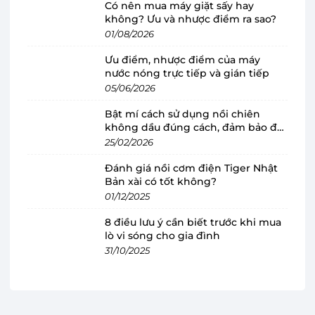
Có nên mua máy giặt sấy hay
không? Ưu và nhược điểm ra sao?
01/08/2026
Máy lạnh Daikin âm trần
Ưu điểm, nhược điểm của máy
nước nóng trực tiếp và gián tiếp
FCFC71DVM/RZFC71DVM+BRC7F635F9+BY
05/06/2026
CQ125EAF sở hữu kiểu dáng hiện đại, công
Bật mí cách sử dụng nồi chiên
suất 2.5 HP
không dầu đúng cách, đảm bảo độ
bền
Máy lạnh Daikin
sở hữu vẻ ngoài tối giản, kết cấu
25/02/2026
dạng hình vuông với các góc cạnh được thiết kế
Đánh giá nồi cơm điện Tiger Nhật
bo cong mềm mại phối hợp với gam màu trắng
Bản xài có tốt không?
01/12/2025
tươi sáng tạo nên sự liên kết hài hòa với mọi
phong cách trang trí nội thất của căn phòng lắp
8 điều lưu ý cần biết trước khi mua
lò vi sóng cho gia đình
từ văn phòng, nhà hàng, quán cafe tới các shop
31/10/2025
thời trang có không gian vừa và nhỏ, mang lại
cho khách hàng sự thoải mái, thoáng mát mà lại
còn tiết kiệm điện và chi phí.