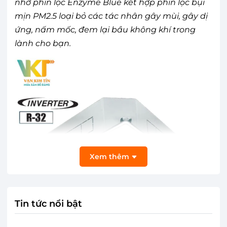
nhờ phin lọc Enzyme Blue kết hợp phin lọc bụi
mịn PM2.5 loại bỏ các tác nhân gây mùi, gây dị
ứng, nấm mốc, đem lại bầu không khí trong
lành cho bạn.
Xem thêm
Tin tức nổi bật