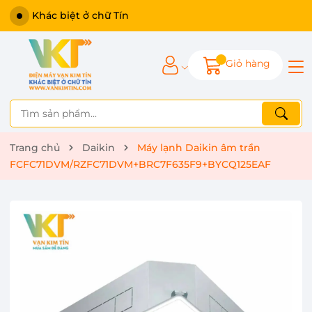
Khác biệt ở chữ Tín
Giỏ hàng
Trang chủ
Daikin
Máy lạnh Daikin âm trần
FCFC71DVM/RZFC71DVM+BRC7F635F9+BYCQ125EAF