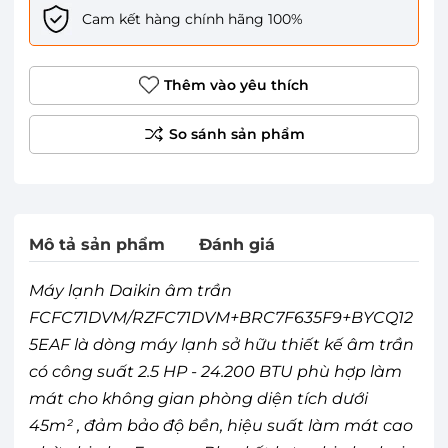
Cam kết hàng chính hãng 100%
Thêm vào yêu thích
Mô tả sản phẩm
Đánh giá
Máy lạnh Daikin âm trần
FCFC71DVM/RZFC71DVM+BRC7F635F9+BYCQ12
5EAF là dòng máy lạnh sở hữu thiết kế âm trần
có công suất 2.5 HP - 24.200 BTU phù hợp làm
mát cho không gian phòng diện tích dưới
45m² , đảm bảo độ bền, hiệu suất làm mát cao