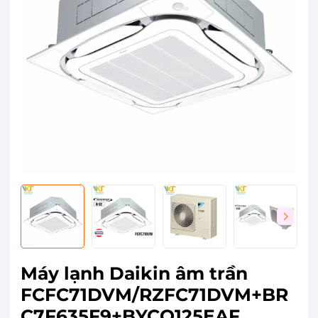
Máy lạnh Daikin âm trần
FCFC71DVM/RZFC71DVM+BR
C7F635F9+BYCQ125EAF