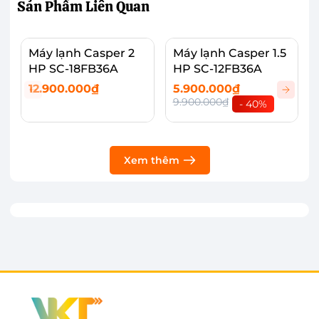
Sản Phẩm
Liên Quan
Máy lạnh Casper 2
Máy lạnh Casper 1.5
HP SC-18FB36A
HP SC-12FB36A
12.900.000₫
5.900.000₫
9.900.000₫
- 40%
Xem thêm
Công suất 1 HP, thích hợp cho căn phòng
dưới 15m2
Máy lạnh Casper Inverter GC-09IS33 là dòng
máy lạnh 1 chiều, công suất làm lạnh 1 HP - 9.500
BTU, thích hợp để lắp đặt phòng diện tích dưới
15m² như phòng họp, phòng ngủ,...