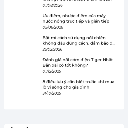
01/08/2026
Ưu điểm, nhược điểm của máy
nước nóng trực tiếp và gián tiếp
Máy lạnh Casper Inverter 1 HP GC-09IS33
05/06/2026
có thiết kế nguyên khối sang trọng
Bật mí cách sử dụng nồi chiên
Máy lạnh Casper
sở hữu thiết kế nguyên khối
không dầu đúng cách, đảm bảo độ
với gam màu trắng chủ đạo, các đường nét khá
bền
25/02/2026
tinh tế theo phong cách tối giản nhưng vẫn
Đánh giá nồi cơm điện Tiger Nhật
mang lại cảm giác hiện đại, trang nhã cho không
Bản xài có tốt không?
gian phòng. Hơn nữa, cấu trúc nguyên khối còn
01/12/2025
giúp giảm tối đa tiếng ồn và tăng tối đa lưu
8 điều lưu ý cần biết trước khi mua
lượng gió thổi ra.
lò vi sóng cho gia đình
31/10/2025