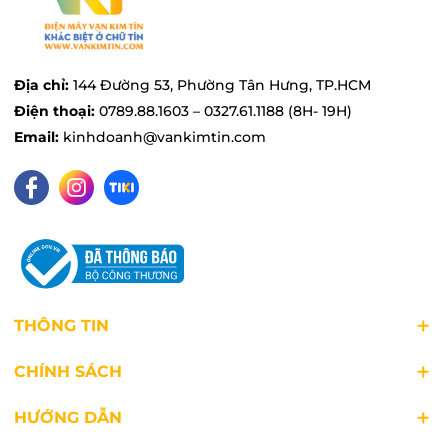
Địa chỉ:
144 Đường 53, Phường Tân Hưng, TP.HCM
Điện thoại:
0789.88.1603 – 0327.61.1188 (8H- 19H)
Email:
kinhdoanh@vankimtin.com
THÔNG TIN
CHÍNH SÁCH
HƯỚNG DẪN
Công nghệ Inverter tiết kiệm điện, vận