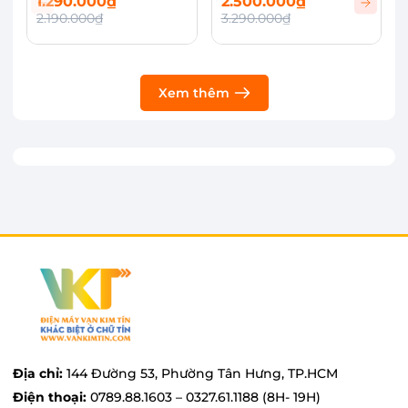
nhọn.
1.290.000₫
2.500.000₫
2.190.000₫
3.290.000₫
Xem thêm
Địa chỉ:
144 Đường 53, Phường Tân Hưng, TP.HCM
Điện thoại:
0789.88.1603 – 0327.61.1188 (8H- 19H)