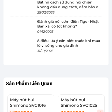
Bật mí cách sử dụng nồi chiên
không dầu đúng cách, đảm bảo độ
bền
25/02/2026
Đánh giá nồi cơm điện Tiger Nhật
Bản xài có tốt không?
Hộp chứa bụi lớn cùng công suất mạnh
01/12/2025
mẽ, hút sạch mọi bụi bẩn
8 điều lưu ý cần biết trước khi mua
Máy hút bụi Shimono SVC1025 có hộp chứa bụi
lò vi sóng cho gia đình
lớn kháng vỡ với dung tích 500 ml, dễ dàng tháo
31/10/2025
lắp, vệ sinh.
Máy hút bụi Shimono hoạt động mạnh mẽ với
công nghệ hút xoáy Cyclonic giúp máy sử dụng
êm ái, lâu dài và bền bỉ, công suất hoạt động lên
Sản Phẩm
Liên Quan
đến 600W.
Bộ lọc bụi HEPA đặc biệt được thiết kế bằng
Máy hút bụi
Máy hút bụi
Shimono SVC1016
Shimono SVC1025
thép không gỉ, dễ dàng hút được các vật sắt