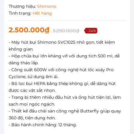
Thương hiệu:
Shimono
Tình trạng:
Hết hàng
2.500.000₫
3.290.000₫
- 24%
- Máy hút bụi Shimono SVC1025 nhỏ gọn, tiết kiệm
không gian.
- Hộp chứa bụi lớn kháng vỡ với dung tích 500 ml, dễ
dàng tháo lắp.
- Công suất 600W với công nghệ hút lốc xoáy Pro
Cyclone, sử dụng êm ái.
- Bộ lọc bụi HEPA bằng thép không gỉ, dễ dàng hút
được các vật sắt nhọn.
- Trang bị thêm nhiều đầu hút và ống hút tiện lợi, làm
sạch mọi ngóc ngách.
- Thiết kế đầu chải sàn công nghệ Butterfly giúp quay
360 độ, tiện dụng hơn.
- Bảo hành chính hãng: 12 tháng.