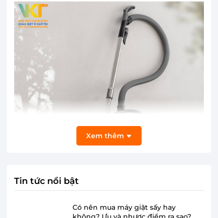
Xem thêm
Tin tức nổi bật
Sử dụng dễ dàng, kiểu dáng tối ưu, kích
Có nên mua máy giặt sấy hay
không? Ưu và nhược điểm ra sao?