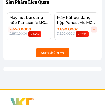
Sản Phẩm
Liên Quan
kéo dài trong suốt quá trình dọn dẹp.
Máy hút bụi dạng
Máy hút bụi dạng
hộp Panasonic MC-
hộp Panasonic MC-
CL601AN49
CL603GN49
2.450.000₫
2.690.000₫
2.850.000₫
3.320.000₫
- 14%
- 19%
Xem thêm