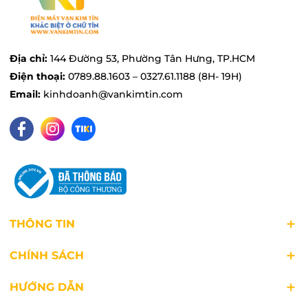
Công suất đến 2000W cho máy hút mạnh
mẽ và ổn định
Máy hút bụi Panasonic MC-CL605KN49 trang bị
Địa chỉ:
144 Đường 53, Phường Tân Hưng, TP.HCM
công suất mạnh mẽ lên đến 2000W, tạo ra lực
Điện thoại:
0789.88.1603 – 0327.61.1188 (8H- 19H)
hút 270W. Bởi vậy mà máy có thể hút sạch bụi
Email:
kinhdoanh@vankimtin.com
bẩn, rác thải và các vết bẩn cứng đầu một cách
nhanh chóng và hiệu quả. Hơn nữa, máy được
trang bị khả năng điều chỉnh công suất hút linh
hoạt, cho phép người dùng tùy chỉnh lực hút
phù hợp với các bề mặt khác nhau, từ sàn gỗ,
thảm cho đến các khu vực khó làm sạch.
THÔNG TIN
CHÍNH SÁCH
HƯỚNG DẪN