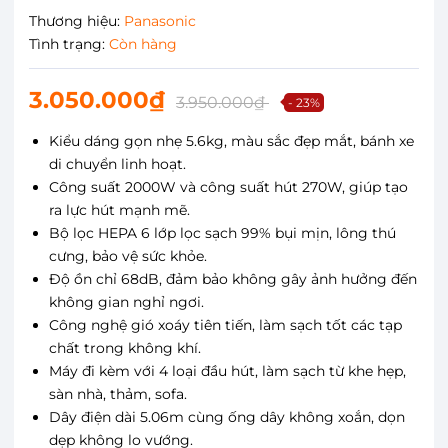
Thương hiệu:
Panasonic
Tình trạng:
Còn hàng
3.050.000₫
3.950.000₫
- 23%
Kiểu dáng gọn nhẹ 5.6kg, màu sắc đẹp mắt, bánh xe
di chuyển linh hoạt.
Công suất 2000W và công suất hút 270W, giúp tạo
ra lực hút mạnh mẽ.
Bộ lọc HEPA 6 lớp lọc sạch 99% bụi mịn, lông thú
cưng, bảo vệ sức khỏe.
Độ ồn chỉ 68dB, đảm bảo không gây ảnh hưởng đến
không gian nghỉ ngơi.
Công nghệ gió xoáy tiên tiến, làm sạch tốt các tạp
chất trong không khí.
Máy đi kèm với 4 loại đầu hút, làm sạch từ khe hẹp,
sàn nhà, thảm, sofa.
Dây điện dài 5.06m cùng ống dây không xoắn, dọn
dẹp không lo vướng.