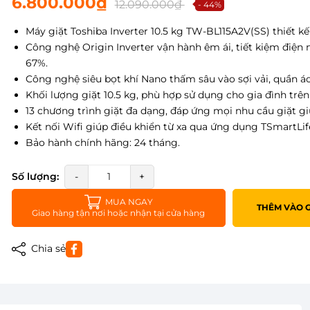
6.800.000₫
12.090.000₫
- 44%
Máy giặt Toshiba Inverter 10.5 kg TW-BL115A2V(SS) thiết kế 
Công nghệ Origin Inverter vận hành êm ái, tiết kiệm điện
67%.
Công nghệ siêu bọt khí Nano thấm sâu vào sợi vải, quần 
Khối lượng giặt 10.5 kg, phù hợp sử dụng cho gia đình trên
13 chương trình giặt đa dạng, đáp ứng mọi nhu cầu giặt gi
Kết nối Wifi giúp điều khiển từ xa qua ứng dụng TSmartLife,
Bảo hành chính hãng: 24 tháng.
Số lượng:
-
+
MUA NGAY
THÊM VÀO 
Giao hàng tận nơi hoặc nhận tại cửa hàng
Chia sẻ