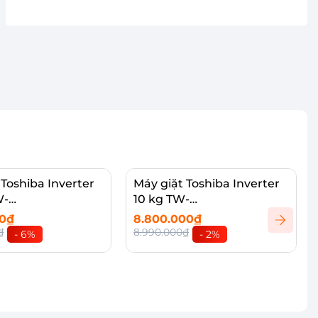
 Toshiba Inverter
Máy giặt Toshiba Inverter
W-
10 kg TW-
5UWV(MG)
T21BU110UWV(MG)
00₫
8.800.000₫
₫
8.990.000₫
- 6%
- 2%
vào giỏ
Thêm vào giỏ