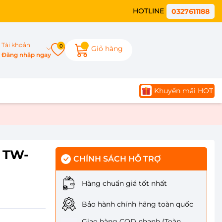
HOTLINE
0327611188
Tài khoản
0
Giỏ hàng
Đăng nhập ngay
Khuyến mãi HOT
g TW-
CHÍNH SÁCH HỖ TRỢ
Hàng chuẩn giá tốt nhất
Bảo hành chính hãng toàn quốc
Giao hàng COD nhanh (Toàn