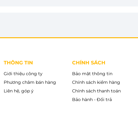
 này hoàn toàn đáp ứng được nhu cầu giặt giũ của các
i hơn nhưng cần giặt nhiều đồ mỗi ngày.
THÔNG TIN
CHÍNH SÁCH
Giới thiệu công ty
Bảo mật thông tin
Phương châm bán hàng
Chính sách kiểm hàng
Liên hệ, góp ý
Chính sách thanh toán
Bảo hành - Đổi trả