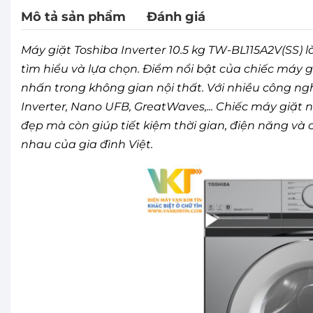
Mô tả sản phẩm
Đánh giá
Máy giặt Toshiba Inverter 10.5 kg TW-BL115A2V(SS)
tìm hiểu và lựa chọn. Điểm nổi bật của chiếc máy giặ
nhấn trong không gian nội thất. Với nhiều công ngh
Inverter, Nano UFB, GreatWaves,... Chiếc máy giặt
đẹp mà còn giúp tiết kiệm thời gian, điện năng và
nhau của gia đình Việt.