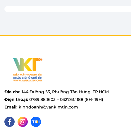
Với khối lượng giặt lên đến 10.5 kg, chiếc máy giặt
gia đình có từ 7 người trở lên hoặc gia đình ít ngườ
Địa chỉ:
144 Đường 53, Phường Tân Hưng, TP.HCM
Điện thoại:
0789.88.1603 – 0327.61.1188 (8H- 19H)
Email:
kinhdoanh@vankimtin.com