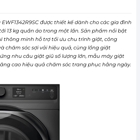
kg EWF1342R9SC được thiết kế dành cho các gia đình
 tới 13 kg quần áo trong một lần. Sản phẩm nổi bật
 thông minh hỗ trợ tối ưu chu trình giặt, công
à chăm sóc sợi vải hiệu quả, cùng lồng giặt
ng nhu cầu giặt giũ số lượng lớn, mẫu máy giặt
và nâng cao hiệu quả chăm sóc trang phục hằng ngày.