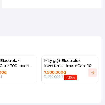
 Electrolux
Máy giặt Electrolux
Care 700 Inverter
Inverter UltimateCare 100
WF1042Q7WB
10 kg EWF1025DQWB
000₫
7.500.000₫
0₫
11.490.000₫
- 35%
 hàng
Thêm vào giỏ