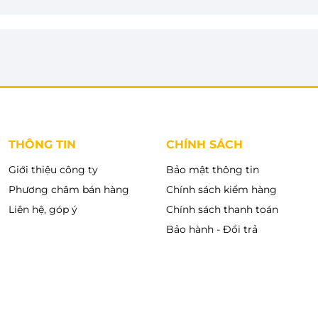
trước hiện đại, kết hợp gam màu trung tính thanh
n sống. Thiết kế tối giản nhưng tinh tế giúp sản
t khác nhau. Điểm nổi bật của máy là màn hình cảm
n và khả năng phản hồi nhanh. Nhờ đó, người dùng có
ễ dàng và chính xác chỉ với vài lần chạm, phù hợp
THÔNG TIN
CHÍNH SÁCH
Giới thiệu công ty
Bảo mật thông tin
Phương châm bán hàng
Chính sách kiểm hàng
Liên hệ, góp ý
Chính sách thanh toán
Bảo hành - Đổi trả