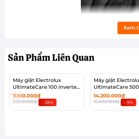
Xem 
Sản Phẩm
Liên Quan
Máy giặt Electrolux
Máy giặt Electrol
UltimateCare 100 Inverter
UltimateCare 500
9 kg EWF9025DQWB
13 kg EWF1343P
7.100.000₫
14.200.000₫
9.890.000₫
15.690.000₫
- 28%
- 9%
Thêm vào giỏ
Thêm vào giỏ
Thiết kế sang trọng cùng màn hình cảm ứng T