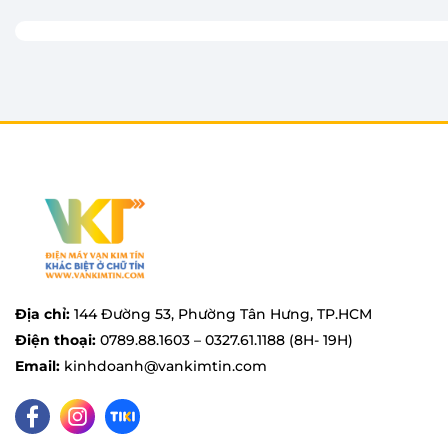
Máy giặt Electrolux
gây ấn tượng với kiểu dáng cửa 
lịch, góp phần nâng cao tính thẩm mỹ cho không gia
phẩm dễ dàng hài hòa với nhiều phong cách nội thấ
ứng TFT có độ hiển thị sắc nét, giao diện trực qua
thể thao tác, lựa chọn chương trình giặt một cách d
cho cả người lớn tuổi trong gia đình.
Địa chỉ:
144 Đường 53, Phường Tân Hưng, TP.HCM
Điện thoại:
0789.88.1603 – 0327.61.1188 (8H- 19H)
Email:
kinhdoanh@vankimtin.com