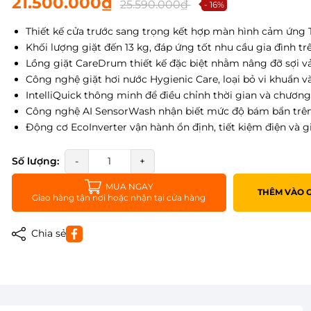
21.500.000₫
25.590.000₫
- 16%
Thiết kế cửa trước sang trọng kết hợp màn hình cảm ứng T
Khối lượng giặt đến 13 kg, đáp ứng tốt nhu cầu gia đình tr
Lồng giặt CareDrum thiết kế đặc biệt nhằm nâng đỡ sợi vả
Công nghệ giặt hơi nước Hygienic Care, loại bỏ vi khuẩn và
IntelliQuick thông minh để điều chỉnh thời gian và chương 
Công nghệ AI SensorWash nhận biết mức độ bám bẩn trên
Động cơ EcoInverter vận hành ổn định, tiết kiệm điện và g
Số lượng:
-
+
MUA NGAY
THÊM VÀO 
Giao hàng tận nơi hoặc nhận tại cửa hàng
Chia sẻ