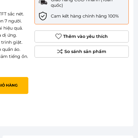
quốc)
FT sắc nét.
Cam kết hàng chính hãng 100%
ên 7 người.
i hiệu quả.
 dị ứng.
Thêm vào yêu thích
trình giặt.
 quần áo.
iảm tiếng ồn.
GIỎ HÀNG