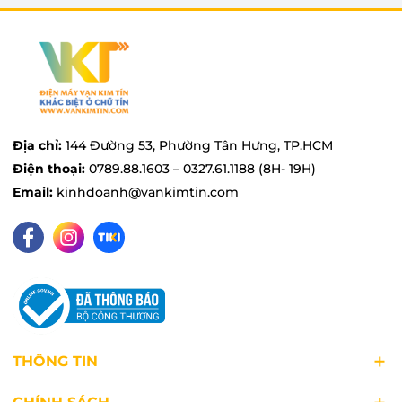
khối lượng giặt 9 kg, là lựa chọn phù hợp cho
những hộ gia đình từ 3 - 5 người hoặc các gia
đình đông thành viên hơn nhưng nhu cầu làm
sạch quần áo không cao trong mỗi lần giặt.
Địa chỉ:
144 Đường 53, Phường Tân Hưng, TP.HCM
Điện thoại:
0789.88.1603 – 0327.61.1188 (8H- 19H)
Email:
kinhdoanh@vankimtin.com
THÔNG TIN