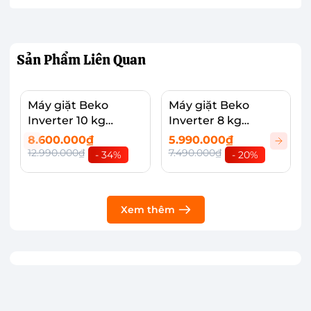
Sản Phẩm
Liên Quan
Máy giặt Beko
Máy giặt Beko
Inverter 10 kg
Inverter 8 kg
WCV10648XSTS
WCV8614XB0STW
8.600.000₫
5.990.000₫
(NEW)
(NEW)
12.990.000₫
7.490.000₫
- 34%
- 20%
Xem thêm
Khối lượng giặt 9 kg, phù hợp cho gia đình
từ 3 - 5 người
Máy giặt Beko Inverter 9 kg WCV9648XS sở hữu