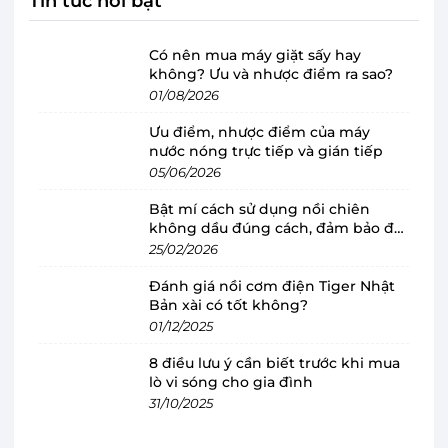
Tin tức nổi bật
Có nên mua máy giặt sấy hay
không? Ưu và nhược điểm ra sao?
Máy giặt Beko Inverter 9 kg
01/08/2026
WCV9648XS thiết kế sang trọng, tinh tế,
Ưu điểm, nhược điểm của máy
chất liệu chắc chắn
nước nóng trực tiếp và gián tiếp
Máy giặt Beko
có kiểu thiết kế lồng ngang với 2
05/06/2026
màu sắc Xám (WCV9648XSTS) và Xám
Bật mí cách sử dụng nồi chiên
Manhattan (WCV9648XSTM) sang trọng, làm
không dầu đúng cách, đảm bảo độ
cho không gian sinh hoạt của bạn trở nên hiện
bền
25/02/2026
đại hơn. Nắp máy được làm bằng kính chịu lực 2
Đánh giá nồi cơm điện Tiger Nhật
lớp bền bỉ, chắc chắn, đảm bảo an toàn cho gia
Bản xài có tốt không?
01/12/2025
đình. Đi kèm lồng giặt thép không gỉ giúp quần
áo được sạch hơn, ngăn ngừa vi khuẩn có hại và
8 điều lưu ý cần biết trước khi mua
tăng độ bền cho máy.
lò vi sóng cho gia đình
31/10/2025