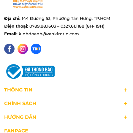
Địa chỉ:
144 Đường 53, Phường Tân Hưng, TP.HCM
Điện thoại:
0789.88.1603 – 0327.61.1188 (8H- 19H)
Email:
kinhdoanh@vankimtin.com
SteamCure, đánh bay mọi vết bẩn bằng
THÔNG TIN
hơi nước
Máy giặt Beko Inverter 8 kg WCV8614XB0STW
CHÍNH SÁCH
giúp cho quá trình giặt trở nên đơn giản hơn với
HƯỚNG DẪN
công nghệ SteamCure, loại bỏ các tác nhân gây
dị ứng, giảm nhăn hiệu quả, bạn sẽ không cần
FANPAGE