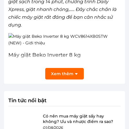
giặt sạch trong 14 phút, chương trình Daily
Xpress, giặt nhanh chóng,...... Đây chắc chắn là
chiếc máy giặt rất đáng để bạn cân nhắc sử
dụng.
Máy giặt Beko Inverter 8 kg
WCV8614XB0STW nhỏ gọn, phù hợp với
gia đình từ 3 - 5 thành viên
Xem thêm
Máy giặt Beko
có kiểu lồng giặt ngang - cửa
trước hiện đại với gam màu trắng tinh tế, vỏ
máy làm bằng kim loại sơn tĩnh điện, mang tính
Tin tức nổi bật
thẩm mỹ cao và cho độ bền tốt để bạn an tâm
sử dụng lâu dài.
Có nên mua máy giặt sấy hay
không? Ưu và nhược điểm ra sao?
Máy giặt WCV8614XB0STW sở hữu khối lượng
01/08/2026