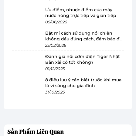
giặt 8 kg, đáp ứng tốt nhu cầu giặt giũ của
Ưu điểm, nhược điểm của máy
những hộ gia đình từ 3 - 5 thành viên hoặc
nước nóng trực tiếp và gián tiếp
những gia đình có ít thành viên hơn nhưng nhu
05/06/2026
cầu làm sạch số lượng quần áo nhiều trong mỗi
Bật mí cách sử dụng nồi chiên
lần giặt.
không dầu đúng cách, đảm bảo độ
bền
25/02/2026
Đánh giá nồi cơm điện Tiger Nhật
Bản xài có tốt không?
01/12/2025
8 điều lưu ý cần biết trước khi mua
lò vi sóng cho gia đình
31/10/2025
Sản Phẩm
Liên Quan