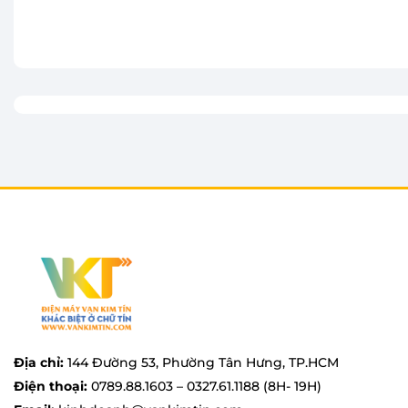
thành viên hoặc gia đình có nhu cầu giặt quần áo nh
Thêm vào giỏ
Thêm vào giỏ
Địa chỉ:
144 Đường 53, Phường Tân Hưng, TP.HCM
Điện thoại:
0789.88.1603 – 0327.61.1188 (8H- 19H)