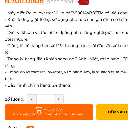
8.700.000₫
9.990.000₫
- 13%
- Máy giặt Beko Inverter 10 kg WCV10614XB0STM có kiểu dáng
- Khối lượng giặt 10 kg, sử dụng phù hợp cho gia đình có từ 5 
vên.
- Diệt vi khuẩn và tác nhân dị ứng nhờ công nghệ giặt hơi nư
SteamCure.
- Giặt giũ dễ dàng hơn với 15 chương trình cài đặt sẵn với nú
lợi.
- Trang bị bảng điều khiển song ngữ Anh - Việt, màn hình LED 
ràng.
- Động cơ Prosmart Inverter, vận hành êm, làm sạch triệt để 2
bẩn.
- Bảo hành chính hãng: 24 tháng.
Số lượng:
-
+
MUA NGAY
THÊM VÀO 
Giao hàng tận nơi hoặc nhận tại cửa hàng