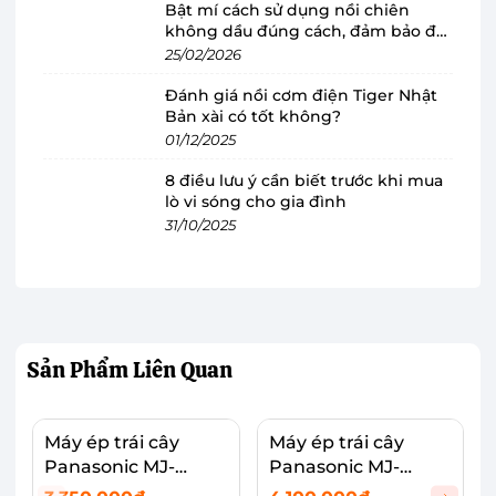
chắc chắn, bền đẹp, màu trắng làm tăng lên sự
Bật mí cách sử dụng nồi chiên
không dầu đúng cách, đảm bảo độ
sang trọng của sản phẩm.
bền
25/02/2026
Đánh giá nồi cơm điện Tiger Nhật
Bản xài có tốt không?
01/12/2025
8 điều lưu ý cần biết trước khi mua
lò vi sóng cho gia đình
31/10/2025
Sản Phẩm
Liên Quan
Máy ép trái cây
Máy ép trái cây
Panasonic MJ-
Panasonic MJ-
CB800SRA
L500SRA