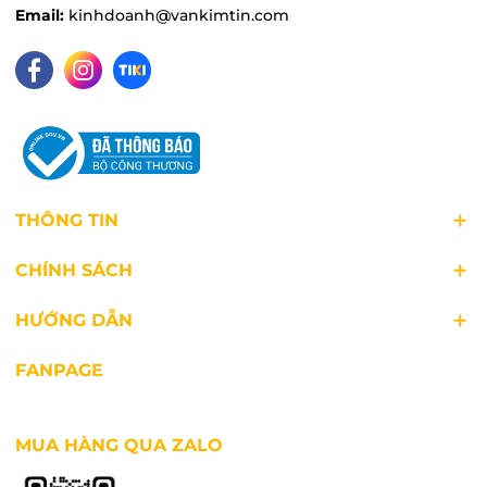
Email:
kinhdoanh@vankimtin.com
Ép nước trái cây nhanh hơn
THÔNG TIN
Máy ép trái cây công suất mạnh 800W ép nhanh
chóng, không mất thời gian và công sức. Chỉ vài
CHÍNH SÁCH
phút đã có ly nước ép ngon.
HƯỚNG DẪN
FANPAGE
MUA HÀNG QUA ZALO