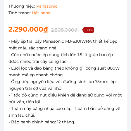
Thương hiệu:
Panasonic
Tình trạng:
Hết hàng
2.290.000₫
2.808.000₫
- 18%
- Máy ép trái cây Panasonic MJ-SJ01WRA thiết kế đẹp
mắt màu sắc trang nhã.
- Cốc chứa nước ép dung tích lớn 1.5 lít giúp bạn ép
được nhiều trái cây cùng lúc.
- Lưới lọc và dao bằng thép không gỉ, công suất 800W
mạnh mẽ ép nhanh chóng.
- Ống tiếp nguyên liệu với đường kính lớn 75mm, ép
nguyên trái cỡ vừa và nhỏ.
- 1 tốc độ cùng nút điều khiển dễ dàng sử dụng với một
nút vặn, tiện lợi.
- Thân máy bằng nhựa cao cấp, ít bám bẩn, dễ dàng vệ
sinh lau chùi.
- Bảo hành chính hãng: 12 tháng.