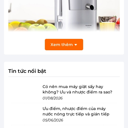
Xem thêm
Máy ép trái cây Panasonic MJ-SJ01WRA có
thân máy bằng chất liệu nhựa chắc chắn,
Tin tức nổi bật
dễ vệ sinh
Có nên mua máy giặt sấy hay
Máy ép trái cây Panasonic sở hữu kiểu dáng
không? Ưu và nhược điểm ra sao?
sang trọng và nhỏ gọn nên thuận tiện cho việc
01/08/2026
bố trí vị trí đặt hay cất giữ, phù hợp cho những
Ưu điểm, nhược điểm của máy
căn bếp có diện tích khiêm tốn.
nước nóng trực tiếp và gián tiếp
05/06/2026
Thân
máy ép
được thiết kế với chất liệu nhựa