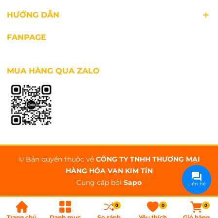
HƯỚNG DẪN
FANPAGE
MUA HÀNG QUA ZALO
© Bản quyền thuộc về
CÔNG TY TNHH THƯƠNG MẠI
HÀNG HÓA VẠN KIM TÍN
Cung cấp bởi
Sapo
Liên hệ
0
0
0
Trang chủ
Danh mục
So sánh
Yêu thích
Giỏ hàng