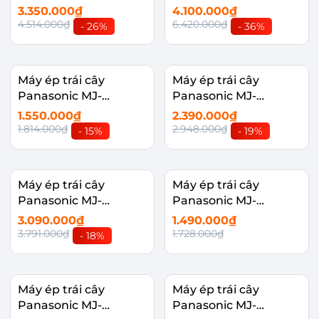
CB800SRA
L500SRA
3.350.000₫
4.100.000₫
4.514.000₫
6.420.000₫
- 26%
- 36%
Máy ép trái cây
Máy ép trái cây
Panasonic MJ-
Panasonic MJ-
CS101WRA
CB100WRA
1.550.000₫
2.390.000₫
1.814.000₫
2.948.000₫
- 15%
- 19%
Máy ép trái cây
Máy ép trái cây
Panasonic MJ-
Panasonic MJ-
CB600SRA
H100WRA
3.090.000₫
1.490.000₫
3.791.000₫
1.728.000₫
- 18%
Máy ép trái cây
Máy ép trái cây
Panasonic MJ-
Panasonic MJ-