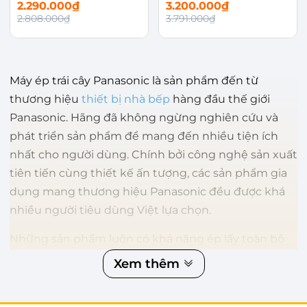
SJ01WRA
DJ01SRA
2.290.000₫
3.200.000₫
2.808.000₫
3.791.000₫
Máy ép trái cây Panasonic là sản phẩm đến từ
thương hiệu
thiết bị nhà bếp
hàng đầu thế giới
Panasonic. Hãng đã không ngừng nghiên cứu và
phát triển sản phẩm để mang đến nhiều tiện ích
nhất cho người dùng. Chính bởi công nghệ sản xuất
tiên tiến cùng thiết kế ấn tượng, các sản phẩm gia
dụng mang thương hiệu Panasonic đều được khá
nhiều người tiêu dùng Việt lựa chọn.
Những sản phẩm luôn có khả năng ép lấy toàn bộ
các dưỡng chất có trong trái cây, với công suất
Xem thêm
mạnh, dung tích cối lớn. Tuy nhiên khi sử dụng máy
không hề gây ra tiếng ồn cũng như được trang bị