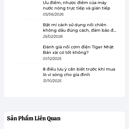
Ưu điểm, nhược điểm của máy
nước nóng trực tiếp và gián tiếp
05/06/2026
Bật mí cách sử dụng nồi chiên
không dầu đúng cách, đảm bảo độ
bền
25/02/2026
Đánh giá nồi cơm điện Tiger Nhật
Điều khiển cảm ứng trực tiếp tiện lợi
Bản xài có tốt không?
Bếp điện từ Toshiba IC-20S2PV có thiết kế bảng
01/12/2025
điều khiển cảm ứng tiện lợi. Đồng thời bảng còn
8 điều lưu ý cần biết trước khi mua
hỗ trợ tiếng Việt dễ dàng sử dụng. Có 4 chế độ
lò vi sóng cho gia đình
nấu được thiết lập sẵn bao gồm: nấu nước, giữ
31/10/2025
ấm, chiên và hiệu năng tối đa để người dùng dễ
quan sát và nấu nướng.
Sản Phẩm
Liên Quan