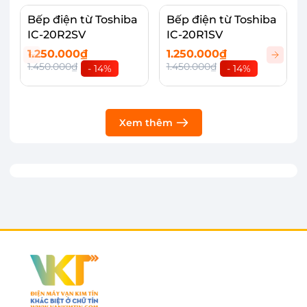
Bếp điện từ Toshiba
Bếp điện từ Toshiba
IC-20R2SV
IC-20R1SV
1.250.000₫
1.250.000₫
1.450.000₫
1.450.000₫
- 14%
- 14%
Xem thêm
Trang bị mâm nhiệt cao cấp, hiệu suất cao
Mâm nhiệt được trang bị trên Bếp điện từ
Toshiba IC-20S2PV làm từ chất liệu đồng
nguyên chất. Thiết kế tối ưu với cuộn dây đôi
giúp nâng cao hiệu quả làm nóng lên gấp hai