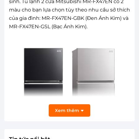
sinh. Tủ lạnh 2 cửa Mitsubishi MR-FX47EN có 2
màu cho bạn lựa chọn tùy theo nhu cầu sở thích
của gia đình: MR-FX47EN-GBK (Đen Ánh Kim) và
MR-FX47EN-GSL (Bạc Ánh Kim).
Xem thêm