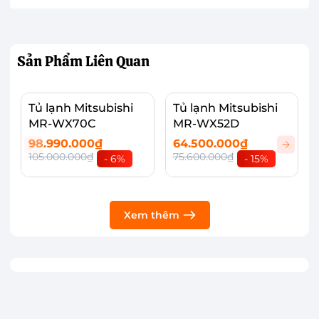
Sản Phẩm
Liên Quan
Tủ lạnh Mitsubishi
Tủ lạnh Mitsubishi
MR-WX70C
MR-WX52D
98.990.000₫
64.500.000₫
105.000.000₫
75.600.000₫
- 6%
- 15%
Xem thêm
Công nghệ Neuro Inverter giúp vận hành
êm ái, tiết kiệm điện năng
Tủ lạnh Mitsubishi Electric trang bị công nghệ
Neuro Inverter giúp tủ lạnh vận hành êm ái,