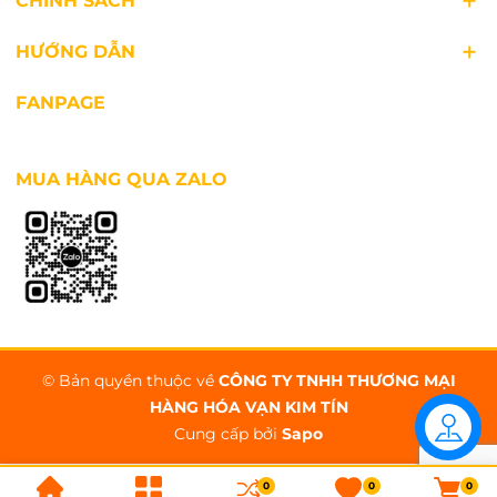
CHÍNH SÁCH
HƯỚNG DẪN
FANPAGE
MUA HÀNG QUA ZALO
Ngăn rau quả với dung tích lớn
Tủ lạnh 2 cửa Mitsubishi MR-FX47EN có ngăn rau
quả dung tích lớn, được chia làm 2 khay riêng
biệt giúp dễ dàng phân loại và tìm kiếm thực
phẩm. Hơi lạnh được thổi gián tiếp xung quanh
ngăn rau quả, giúp rau quả và trái cây luôn tươi
© Bản quyền thuộc về
CÔNG TY TNHH THƯƠNG MẠI
ngon trong thời gian dài.
HÀNG HÓA VẠN KIM TÍN
Cung cấp bởi
Sapo
Liên hệ
0
0
0