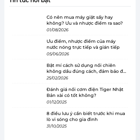
Tin tức nổi bật
Có nên mua máy giặt sấy hay
không? Ưu và nhược điểm ra sao?
Dung tích 376 lít, thoải mãi đựng thực
01/08/2026
phẩm cho cả gia đình
Ưu điểm, nhược điểm của máy
Tủ lạnh 2 cửa Mitsubishi MR-FX47EN có dung
nước nóng trực tiếp và gián tiếp
tích 376 lít, trong đó dung tích ngăn đông 98 lít
05/06/2026
và ngăn lạnh 278 lít thích hợp cho gia đình 3 - 5
Bật mí cách sử dụng nồi chiên
người. Tủ lạnh thiết kế 2 ngăn riêng biệt với
không dầu đúng cách, đảm bảo độ
bền
25/02/2026
2 vùng nhiệt độ khác nhau giúp tối ưu hóa việc
lưu trữ thực phẩm trong mỗi ngăn và hạn chế
Đánh giá nồi cơm điện Tiger Nhật
Bản xài có tốt không?
tối đa sự lẫn mùi giữa các loại thực phẩm, rau củ
01/12/2025
quả,...
8 điều lưu ý cần biết trước khi mua
lò vi sóng cho gia đình
31/10/2025