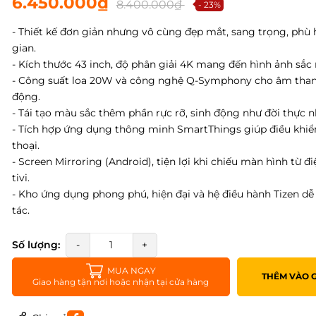
6.450.000₫
8.400.000₫
- 23%
- Thiết kế đơn giản nhưng vô cùng đẹp mắt, sang trọng, phù
gian.
- Kích thước 43 inch, độ phân giải 4K mang đến hình ảnh sắc n
- Công suất loa 20W và công nghệ Q-Symphony cho âm tha
động.
- Tái tạo màu sắc thêm phần rực rỡ, sinh động như đời thực n
- Tích hợp ứng dụng thông minh SmartThings giúp điều khiển
thoại.
- Screen Mirroring (Android), tiện lợi khi chiếu màn hình từ đi
tivi.
- Kho ứng dụng phong phú, hiện đại và hệ điều hành Tizen dễ
tác.
Số lượng:
-
+
MUA NGAY
THÊM VÀO 
Giao hàng tận nơi hoặc nhận tại cửa hàng