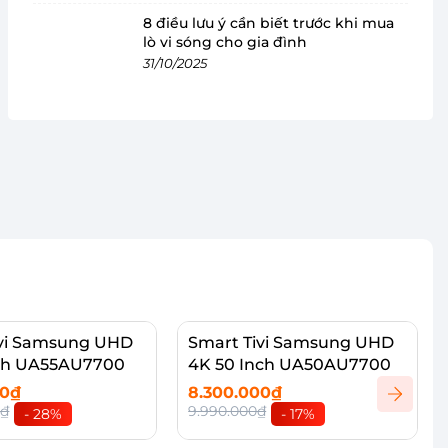
8 điều lưu ý cần biết trước khi mua
lò vi sóng cho gia đình
31/10/2025
ivi Samsung UHD
Smart Tivi Samsung UHD
nch UA55AU7700
4K 50 Inch UA50AU7700
00₫
8.300.000₫
0₫
9.990.000₫
- 28%
- 17%