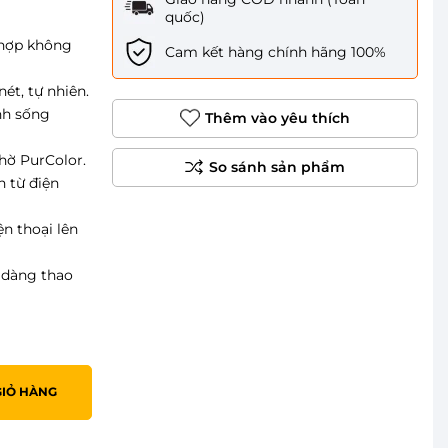
quốc)
 hợp không
Cam kết hàng chính hãng 100%
ét, tự nhiên.
nh sống
Thêm vào yêu thích
hờ PurColor.
 từ điện
ện thoại lên
 dàng thao
GIỎ HÀNG