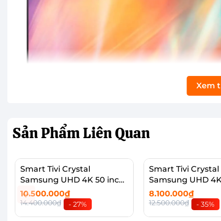
Xem 
Sản Phẩm
Liên Quan
Smart Tivi Crystal
Smart Tivi Crystal
Samsung UHD 4K 50 inch
Samsung UHD 4K 
Kích cỡ 43 inch, thiết kế đẹp, lắp đặt được ở 
UA50BU8000
UA43BU8000
10.500.000₫
8.100.000₫
Tivi Samsung
là sản phẩm tivi thông minh có thiết 
14.400.000₫
12.500.000₫
- 27%
- 35%
người dùng dễ dàng lắp đặt tại bất kỳ đâu, đều man