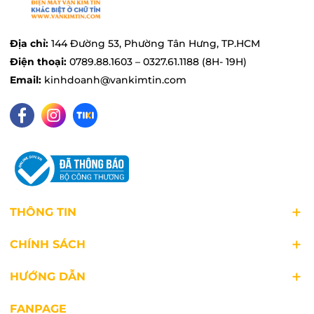
Quạt trần Panasonic sử dụng motor bạc đạn cho
tốc độ quay cao, ổn định và hoạt động êm
ái, hạn chế tối đa ảnh hưởng đến không gian
Địa chỉ:
144 Đường 53, Phường Tân Hưng, TP.HCM
sinh hoạt của gia đình.
Điện thoại:
0789.88.1603 – 0327.61.1188 (8H- 19H)
Email:
kinhdoanh@vankimtin.com
THÔNG TIN
CHÍNH SÁCH
HƯỚNG DẪN
FANPAGE