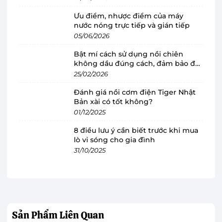
lắp trần tiện lợi với màu sắc đẹp mắt
Ưu điểm, nhược điểm của máy
Quạt trần
có kiểu thiết kế cổ điển với 3 cánh
nước nóng trực tiếp và gián tiếp
quạt, sải dài 140cm cùng màu sắc tinh tế, dễ
05/06/2026
dàng phối hợp với các nội thất khác trong căn
Bật mí cách sử dụng nồi chiên
phòng.
không dầu đúng cách, đảm bảo độ
bền
25/02/2026
Quạt trần Panasonic F-56NCL-S có độ dài ti
Đánh giá nồi cơm điện Tiger Nhật
30.4 cm sẽ phù hợp cho các gian phòng có diện
Bản xài có tốt không?
tích từ 14 - 21m2, tiết kiệm được nhiều diện tích
01/12/2025
sử dụng.
8 điều lưu ý cần biết trước khi mua
lò vi sóng cho gia đình
31/10/2025
Sản Phẩm
Liên Quan