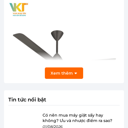
Xem thêm
Tin tức nổi bật
Có nên mua máy giặt sấy hay
không? Ưu và nhược điểm ra sao?
Quạt trần Panasonic F-56NCL-S thiết kế
01/08/2026