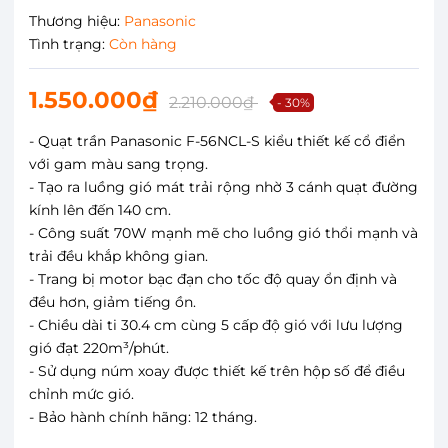
Thương hiệu:
Panasonic
Tình trạng:
Còn hàng
1.550.000₫
2.210.000₫
- 30%
- Quạt trần Panasonic F-56NCL-S kiểu thiết kế cổ điển
với gam màu sang trọng.
- Tạo ra luồng gió mát trải rộng nhờ 3 cánh quạt đường
kính lên đến 140 cm.
- Công suất 70W mạnh mẽ cho luồng gió thổi mạnh và
trải đều khắp không gian.
- Trang bị motor bạc đạn cho tốc độ quay ổn định và
đều hơn, giảm tiếng ồn.
- Chiều dài ti 30.4 cm cùng 5 cấp độ gió với lưu lượng
gió đạt 220m³/phút.
- Sử dụng núm xoay được thiết kế trên hộp số để điều
chỉnh mức gió.
- Bảo hành chính hãng: 12 tháng.