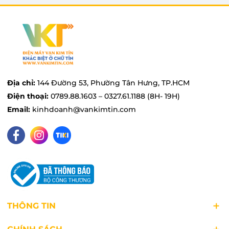
Động cơ bạc đạn, tiết kiệm điện năng
Mẫu quạt trần Panasonic này sử dụng động cơ
bạc đạn với dây quấn bằng đồng giúp quạt hoạt
động êm ái, bền bỉ, không gây tiếng ồn ảnh
hưởng đến sinh hoạt của gia đình.
Địa chỉ:
144 Đường 53, Phường Tân Hưng, TP.HCM
Điện thoại:
0789.88.1603 – 0327.61.1188 (8H- 19H)
Email:
kinhdoanh@vankimtin.com
THÔNG TIN