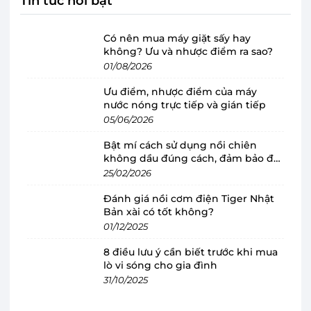
Tin tức nổi bật
Có nên mua máy giặt sấy hay
không? Ưu và nhược điểm ra sao?
01/08/2026
Quạt trần Panasonic F-56MPG có 2 màu
sắc đẹp mắt, phù hợp mọi không gian
Ưu điểm, nhược điểm của máy
nước nóng trực tiếp và gián tiếp
Quạt trần Panasonic
có kiểu dáng hiện đại cùng
05/06/2026
2 màu F-56MPG-GO (Màu vàng ánh kim) và F-
Bật mí cách sử dụng nồi chiên
56MPG-S (Màu bạc) cho bạn dễ dàng lựa chọn
không dầu đúng cách, đảm bảo độ
theo sở thích cũng như phong cách nội thất gia
bền
25/02/2026
đình, thiết kế lắp trần không chiếm nhiều diện
Đánh giá nồi cơm điện Tiger Nhật
tích. Sản phẩm thuộc thương hiệu Panasonic -
Bản xài có tốt không?
Nhật Bản uy tín, sản xuất tại Malaysia đảm bảo
01/12/2025
chất lượng, rõ ràng về nguồn gốc.
8 điều lưu ý cần biết trước khi mua
lò vi sóng cho gia đình
Quạt trần Panasonic F-56MPG được thiết kế để
31/10/2025
gắn ở trần nhà với độ dài ti 31.9 cm sẽ phù hợp