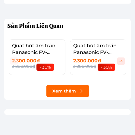
cho các gian phòng có diện tích từ 14 - 21m2, tiết
kiệm được nhiều diện tích sử dụng.
Sản Phẩm
Liên Quan
Quạt hút âm trần
Quạt hút âm trần
Panasonic FV-
Panasonic FV-
24CH9
24CH8
2.300.000₫
2.300.000₫
3.280.000₫
3.280.000₫
- 30%
- 30%
Xem thêm