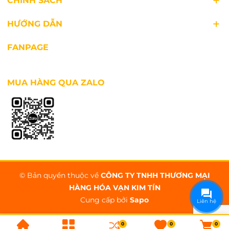
CHÍNH SÁCH
HƯỚNG DẪN
FANPAGE
3 cấp độ gió cùng lưu lượng gió mạnh mẽ
MUA HÀNG QUA ZALO
Quạt trần Panasonic F-56MPG được cài đặt 3 tốc
độ gió với lưu lượng gió 180m³/phút, cho người
dùng có thể thỏa sức lựa chọn tốc độ gió theo
nhu cầu cũng như mục đích sử dụng.
© Bản quyền thuộc về
CÔNG TY TNHH THƯƠNG MẠI
HÀNG HÓA VẠN KIM TÍN
Cung cấp bởi
Sapo
Liên hệ
0
0
0