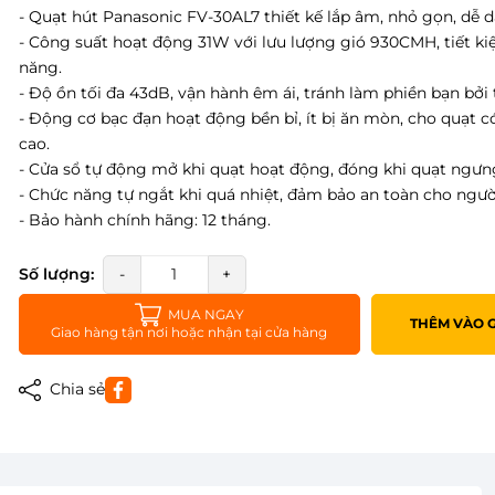
- Quạt hút Panasonic FV-30AL7 thiết kế lắp âm, nhỏ gọn, dễ d
- Công suất hoạt động 31W với lưu lượng gió 930CMH, tiết ki
năng.
- Độ ồn tối đa 43dB, vận hành êm ái, tránh làm phiền bạn bởi 
- Động cơ bạc đạn hoạt động bền bỉ, ít bị ăn mòn, cho quạt c
cao.
- Cửa sổ tự động mở khi quạt hoạt động, đóng khi quạt ngưn
- Chức năng tự ngắt khi quá nhiệt, đảm bảo an toàn cho ngườ
- Bảo hành chính hãng: 12 tháng.
Số lượng:
-
+
MUA NGAY
THÊM VÀO 
Giao hàng tận nơi hoặc nhận tại cửa hàng
Chia sẻ