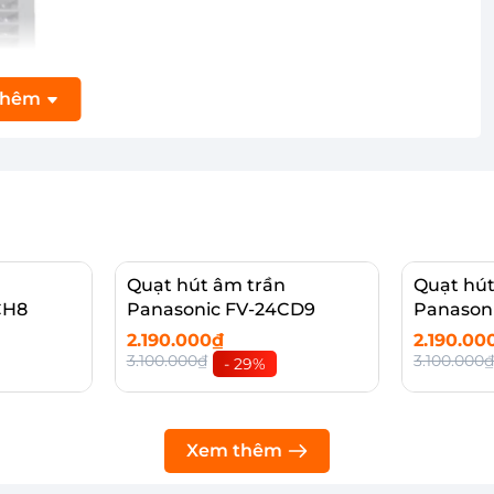
thêm
Quạt hút âm trần
Quạt hút
CH8
Panasonic FV-24CD9
Panason
2.190.000₫
2.190.00
3.100.000₫
3.100.000
- 29%
chống thấm nước, an toàn và đảm bảo sự riêng tư
Thêm vào giỏ
Thêm 
Xem thêm