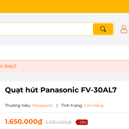
FV-30AL7
Quạt hút Panasonic FV-30AL7
Thương hiệu:
Panasonic
|
Tình trạng:
Còn hàng
1.650.000₫
2.330.000₫
- 29%