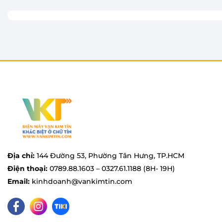
Địa chỉ:
144 Đường 53, Phường Tân Hưng, TP.HCM
Điện thoại:
0789.88.1603 – 0327.61.1188 (8H- 19H)
Email:
kinhdoanh@vankimtin.com