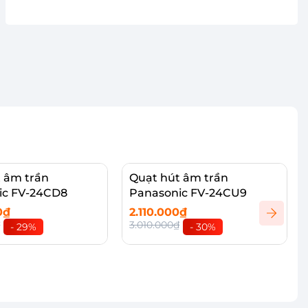
 âm trần
Quạt hút âm trần
ic FV-24CD8
Panasonic FV-24CU9
0₫
2.110.000₫
₫
3.010.000₫
- 29%
- 30%
vào giỏ
Thêm vào giỏ