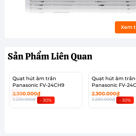
Xem 
Sản Phẩm
Liên Quan
Quạt hút âm trần
Quạt hút âm trần
Panasonic FV-24CH9
Panasonic FV-24
2.300.000₫
2.300.000₫
Có màn lưới bảo vệ an toàn
3.280.000₫
3.280.000₫
- 30%
- 30%
Quạt hút Panasonic FV-30AL7 có màn lưới dày giúp 
cho người sử dụng.
Thêm vào giỏ
Thêm vào giỏ