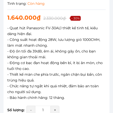
Tình trạng:
Còn hàng
1.640.000₫
2.330.000₫
- 30%
- Quạt hút Panasonic FV-30AL1 thiết kế tinh tế, kiểu
dáng hiện đại.
- Công suất hoạt động 28W, lưu lượng gió 1000CMH,
làm mát nhanh chóng.
- Độ ồn tối đa 39dB, êm ái, không gây ồn, cho bạn
không gian thoải mái.
- Động cơ bạc đạn hoạt động bền bỉ, ít bị ăn mòn, cho
tuổi thọ cao.
- Thiết kế màn che phía trước, ngăn chặn bụi bẩn, côn
trùng hiệu quả.
- Chức năng tự ngắt khi quá nhiệt, đảm bảo an toàn
cho người sử dụng.
- Bảo hành chính hãng: 12 tháng.
Số lượng:
-
+