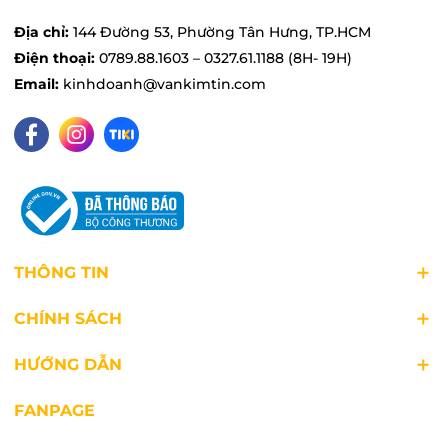
Địa chỉ:
144 Đường 53, Phường Tân Hưng, TP.HCM
Điện thoại:
0789.88.1603 – 0327.61.1188 (8H- 19H)
Email:
kinhdoanh@vankimtin.com
THÔNG TIN
Màn che bảo vệ
CHÍNH SÁCH
Quạt hút Panasonic FV-30AL1 thiết kế màn che
HƯỚNG DẪN
phía trước vừa giúp ngăn chặn bụi bẩn, côn
trùng hiệu quả, vừa đảm bảo an toàn trong quá
FANPAGE
trình sử dụng.