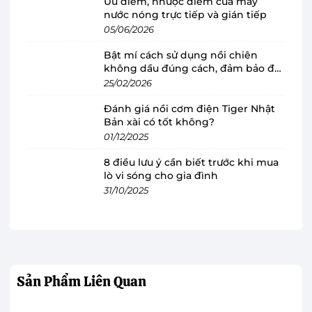
Ưu điểm, nhược điểm của máy
1000CMH và công suất 28W làm mát hiệu quả
nước nóng trực tiếp và gián tiếp
cho các phòng có diện tích dưới 58m2 như:
05/06/2026
bệnh viện, khách sạn, nhà hàng,... giúp thay đổi
Bật mí cách sử dụng nồi chiên
không khí trong phòng hiệu quả, cho bạn cảm
không dầu đúng cách, đảm bảo độ
bền
25/02/2026
giác luôn thoải mái ngay cả khi ngồi trong
phòng kín.
Đánh giá nồi cơm điện Tiger Nhật
Bản xài có tốt không?
01/12/2025
8 điều lưu ý cần biết trước khi mua
lò vi sóng cho gia đình
31/10/2025
Sản Phẩm
Liên Quan