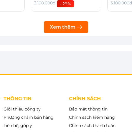
. Quạt đứng Panasonic F-409K có chất liệu nhựa cao
3.100.000₫
3.100.000
- 29%
 giúp người dùng sử dụng bền lâu, dễ dàng vệ sinh
Thêm vào giỏ
Thêm 
Xem thêm
để phù hợp với từng nhu cầu sử dụng, thuận tiện di
THÔNG TIN
CHÍNH SÁCH
Giới thiệu công ty
Bảo mật thông tin
Phương châm bán hàng
Chính sách kiểm hàng
Liên hệ, góp ý
Chính sách thanh toán