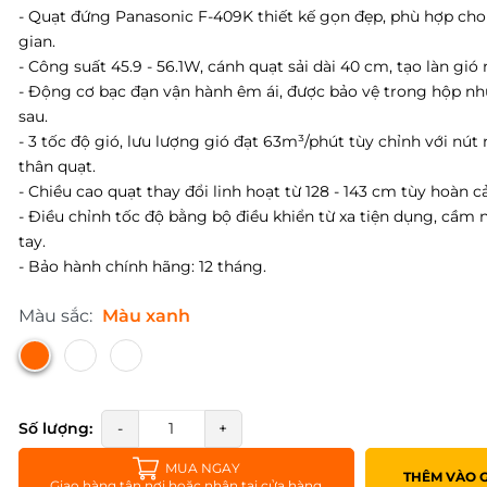
- Quạt đứng Panasonic F-409K thiết kế gọn đẹp, phù hợp ch
gian.
- Công suất 45.9 - 56.1W, cánh quạt sải dài 40 cm, tạo làn gió
- Động cơ bạc đạn vận hành êm ái, được bảo vệ trong hộp nh
sau.
- 3 tốc độ gió, lưu lượng gió đạt 63m³/phút tùy chỉnh với nút
thân quạt.
- Chiều cao quạt thay đổi linh hoạt từ 128 - 143 cm tùy hoàn 
- Điều chỉnh tốc độ bằng bộ điều khiển từ xa tiện dụng, cầm
tay.
- Bảo hành chính hãng: 12 tháng.
Màu sắc:
Màu xanh
Số lượng:
-
+
MUA NGAY
THÊM VÀO 
Giao hàng tận nơi hoặc nhận tại cửa hàng