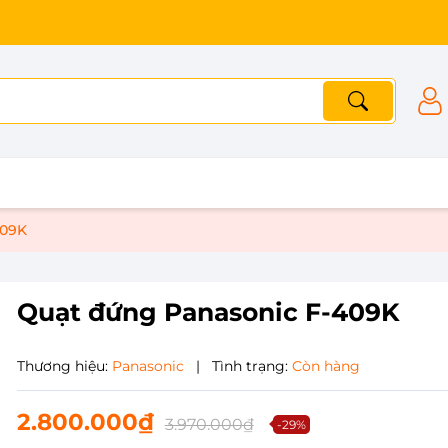
Khác biệt ở chữ Tín
409K
Quạt đứng Panasonic F-409K
Thương hiệu:
Panasonic
|
Tình trạng:
Còn hàng
2.800.000₫
3.970.000₫
-29%