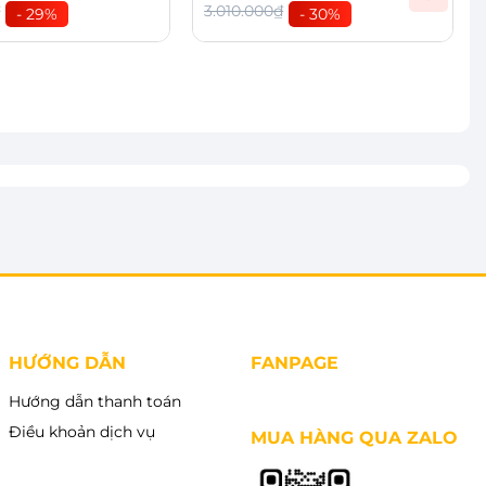
₫
3.010.000₫
- 29%
- 30%
vào giỏ
Thêm vào giỏ
HƯỚNG DẪN
FANPAGE
Hướng dẫn thanh toán
Điều khoản dịch vụ
MUA HÀNG QUA ZALO