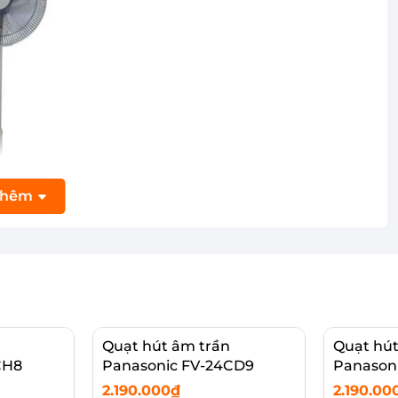
thêm
Quạt hút âm trần
Quạt hút
ang trọng, chiều cao linh hoạt
CH8
Panasonic FV-24CD9
Panason
 với 3 màu sắc gồm Xanh (F-409KB), Beige (F-409KBE),
2.190.000₫
2.190.00