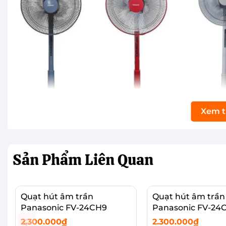
Xem 
Sản Phẩm
Liên Quan
Quạt hút âm trần
Quạt hút âm trần
Quạt đứng Panasonic F-409K sở hữu thiết kế s
Panasonic FV-24CH9
Panasonic FV-24
Quạt Panasonic
sở hữu thiết kế hiện đại, tiên tiến
2.300.000₫
2.300.000₫