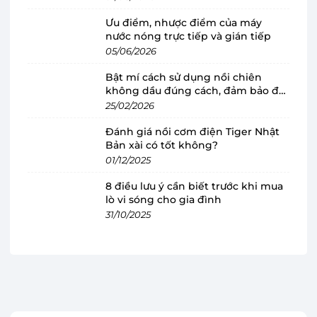
Quạt điều hòa Hòa Phát HPCF1-045 màu
Ưu điểm, nhược điểm của máy
nước nóng trực tiếp và gián tiếp
sắc trang nhã, phù hợp diện tích từ 15 -
05/06/2026
20m2
Bật mí cách sử dụng nồi chiên
Quạt điều hòa Hòa Phát
có thiết kế đơn giản với
không dầu đúng cách, đảm bảo độ
2 màu sắc trắng đen trang nhã, phù hợp sử
bền
25/02/2026
dụng cho mọi không gian có diện tích từ 15 -
Đánh giá nồi cơm điện Tiger Nhật
20m2 như phòng khách, phòng ngủ, văn phòng,
Bản xài có tốt không?
01/12/2025
nhà hàng, quán ăn,... đi kèm bánh xe để bạn dễ
dàng di chuyển đến những vị trí mong muốn
8 điều lưu ý cần biết trước khi mua
mà không gặp khó khăn.
lò vi sóng cho gia đình
31/10/2025