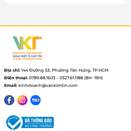
Địa chỉ:
144 Đường 53, Phường Tân Hưng, TP.HCM
Điện thoại:
0789.88.1603 – 0327.61.1188 (8H- 19H)
Bình chứa nước lớn 25 lít
Email:
kinhdoanh@vankimtin.com
Quạt điều hòa Hòa Phát HPCF1-045 được trang
bị bình chứa nước có dung tích lớn lên đến 25 lít,
sử dụng được trong thời gian dài, hạn chế phải
châm nước nhiều lần. Bên cạnh đó, HPCF1-045
còn có thang đo mực nước giúp bạn dễ dàng