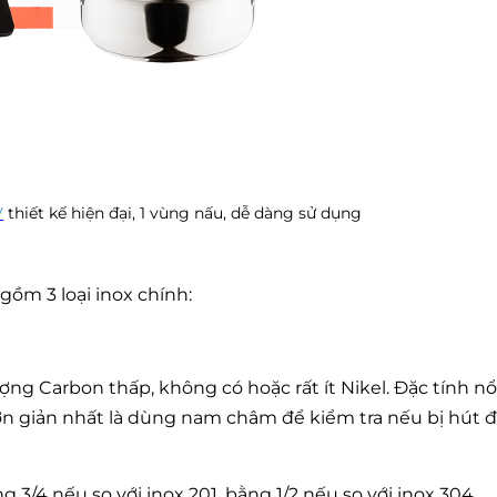
V
thiết kế hiện đại, 1 vùng nấu, dễ dàng sử dụng
gồm 3 loại inox chính:
ng Carbon thấp, không có hoặc rất ít Nikel. Đặc tính nổ
ơn giản nhất là dùng nam châm để kiểm tra nếu bị hút đ
g 3/4 nếu so với inox 201, bằng 1/2 nếu so với inox 304.