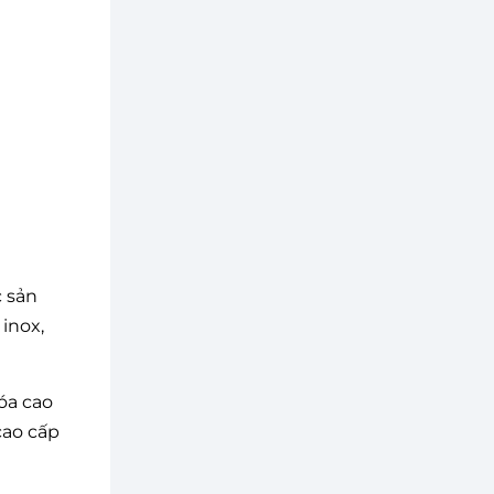
c sản
inox,
óa cao
cao cấp