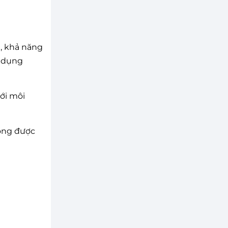
t, khả năng
ử dụng
ới môi
hông được