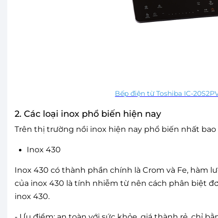
Bếp điện từ Toshiba IC-20S2P
2. Các loại inox phổ biến hiện nay
Trên thị trường nồi inox hiện nay phổ biến nhất bao 
Inox 430
Inox 430 có thành phần chính là Crom và Fe, hàm lượ
của inox 430 là tính nhiễm từ nên cách phân biệt đ
inox 430.
- Ưu điểm: an toàn với sức khỏe, giá thành rẻ, chỉ bằn