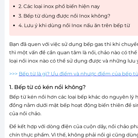
2. Các loại inox phổ biến hiện nay
3. Bếp từ dùng được nồi Inox không?
4. Lưu ý khi dùng nồi Inox nấu ăn trên bếp từ
Bạn đã quen với việc sử dụng bếp gas thì khi chuy
thì một vấn đề cần quan tâm là nồi, chảo nào có th
loại nồi inox nào có thể sử dụng được và những lưu 
>>>
Bếp từ là gì? Ưu điểm và nhược điểm của bếp t
1. Bếp từ có kén nồi không?
Bếp từ kén nồi hơn các loại bếp khác do nguyên lý 
đồng nằm dưới mặt bếp hoạt động biến thiên để sin
của nồi chảo.
Để kết hợp với dòng điện của cuộn dây, nồi chảo phả
chín thực phẩm. Vì thế, không phải nồi gì cũng dù