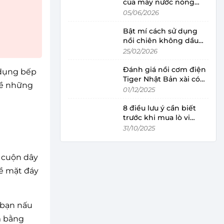
của máy nước nóng
trực tiếp và gián tiếp
05/06/2026
Bật mí cách sử dụng
nồi chiên không dầu
đúng cách, đảm bảo độ
25/02/2026
bền
Đánh giá nồi cơm điện
 dụng bếp
Tiger Nhật Bản xài có
về những
tốt không?
01/12/2025
8 điều lưu ý cần biết
trước khi mua lò vi
sóng cho gia đình
31/10/2025
g cuộn dây
bề mặt đáy
p bạn nấu
m bằng