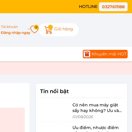
HOTLINE
0327611188
Tài khoản
0
Giỏ hàng
Đăng nhập ngay
Khuyến mãi HOT
Tin nổi bật
Có nên mua máy giặt
sấy hay không? Ưu và
nhược điểm ra sao?
01/08/2026
Ưu điểm, nhược điểm