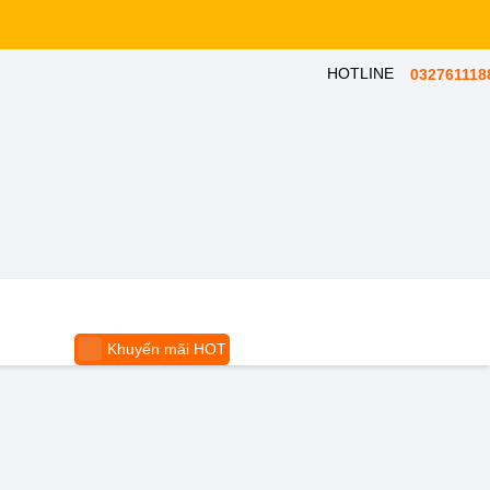
HOTLINE
032761118
Khuyến mãi HOT