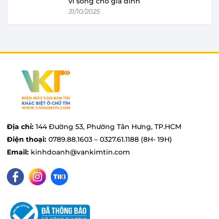
vi sóng cho gia đình
31/10/2025
Địa chỉ:
144 Đường 53, Phường Tân Hưng, TP.HCM
Điện thoại:
0789.88.1603 – 0327.61.1188 (8H- 19H)
Email:
kinhdoanh@vankimtin.com