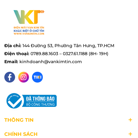
Địa chỉ:
144 Đường 53, Phường Tân Hưng, TP.HCM
Điện thoại:
0789.88.1603 – 0327.61.1188 (8H- 19H)
Email:
kinhdoanh@vankimtin.com
THÔNG TIN
CHÍNH SÁCH