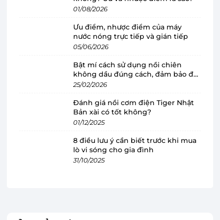
Máy ép trái cây Kuvings
được nhập khẩu từ Hàn
01/08/2026
Quốc với lối thiết kế trẻ trung, sang trọng, chất
Ưu điểm, nhược điểm của máy
liệu nhựa cao cấp thân thiện môi trường, sử
nước nóng trực tiếp và gián tiếp
dụng bền lâu theo thời gian, phù hợp với mọi
05/06/2026
không gian nhà bếp của gia đình.
Bật mí cách sử dụng nồi chiên
không dầu đúng cách, đảm bảo độ
bền
25/02/2026
Đánh giá nồi cơm điện Tiger Nhật
Bản xài có tốt không?
01/12/2025
8 điều lưu ý cần biết trước khi mua
lò vi sóng cho gia đình
31/10/2025