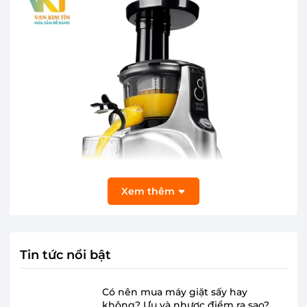
Xem thêm
Tin tức nổi bật
Máy ép trái cây Kuvings NS-120CBM2 có
kiểu dáng hiện đại, thanh lịch
Có nên mua máy giặt sấy hay
không? Ưu và nhược điểm ra sao?