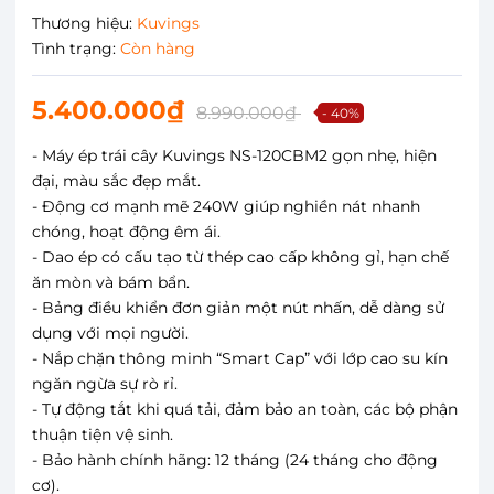
Thương hiệu:
Kuvings
Tình trạng:
Còn hàng
5.400.000₫
8.990.000₫
- 40%
- Máy ép trái cây Kuvings NS-120CBM2 gọn nhẹ, hiện
đại, màu sắc đẹp mắt.
- Động cơ mạnh mẽ 240W giúp nghiền nát nhanh
chóng, hoạt động êm ái.
- Dao ép có cấu tạo từ thép cao cấp không gỉ, hạn chế
ăn mòn và bám bẩn.
- Bảng điều khiển đơn giản một nút nhấn, dễ dàng sử
dụng với mọi người.
- Nắp chặn thông minh “Smart Cap” với lớp cao su kín
ngăn ngừa sự rò rỉ.
- Tự động tắt khi quá tải, đảm bảo an toàn, các bộ phận
thuận tiện vệ sinh.
- Bảo hành chính hãng: 12 tháng (24 tháng cho động
cơ).