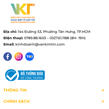
Địa chỉ:
144 Đường 53, Phường Tân Hưng, TP.HCM
Điện thoại:
0789.88.1603 – 0327.61.1188 (8H- 19H)
Email:
kinhdoanh@vankimtin.com
THÔNG TIN
CHÍNH SÁCH