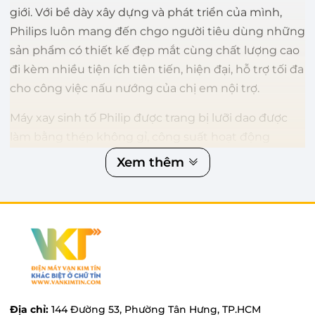
giới. Với bề dày xây dựng và phát triển của mình,
Philips luôn mang đến chgo người tiêu dùng những
sản phẩm có thiết kế đẹp mắt cùng chất lượng cao
đi kèm nhiều tiện ích tiên tiến, hiện đại, hỗ trợ tối đa
cho công việc nấu nướng của chị em nội trợ.
Máy xay sinh tố Philip được trang bị lưỡi dao được
làm bằng thép không gỉ, công suất hoạt động
mạnh mẽ nên dễ dàng xay hết tất cả mọi thực
Xem thêm
phẩm. Các cối xay đều làm bằng chất liệu thân
thiện với người dùng dễ vệ sinh và chùi rửa, tiết
kiệm rất nhiều thời gian cho công việc nấu nướng.
Máy cũng có thể chống trượt nhờ những chân đế
để giữ máy không bị rung khi hoạt động.
Mua máy xay sinh tố Philips giá rẻ cùng hàng
ngàn quà tặng tại Điện Máy Vạn Kim Tín
Địa chỉ:
144 Đường 53, Phường Tân Hưng, TP.HCM