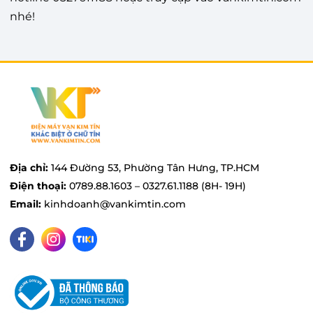
nhé!
Địa chỉ:
144 Đường 53, Phường Tân Hưng, TP.HCM
Điện thoại:
0789.88.1603 – 0327.61.1188 (8H- 19H)
Email:
kinhdoanh@vankimtin.com